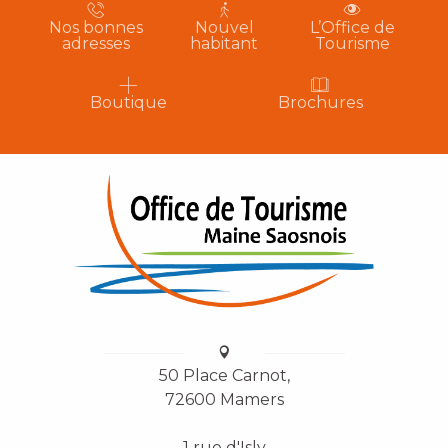
Nos bonnes
Nouvel
L’Office de
adresses
habitant
Tourisme
Boutique
Brochures
50 Place Carnot,
72600 Mamers
1 rue d'Isly