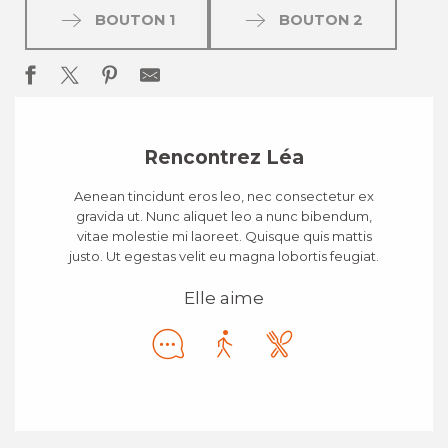
BOUTON 1
BOUTON 2
Rencontrez Léa
Aenean tincidunt eros leo, nec consectetur ex
gravida ut. Nunc aliquet leo a nunc bibendum,
vitae molestie mi laoreet. Quisque quis mattis
justo. Ut egestas velit eu magna lobortis feugiat.
Elle aime