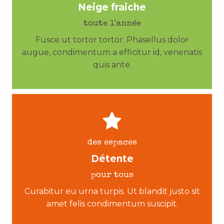
Neige fraiche
toute l'année
Fusce ut tortor tortor. Phasellus dolor
augue, condimentum a efficitur id, venenatis
quis ante.
des espaces
Détente
pour tous
Curabitur eu urna turpis. Ut blandit justo sit
amet felis condimentum suscipit.