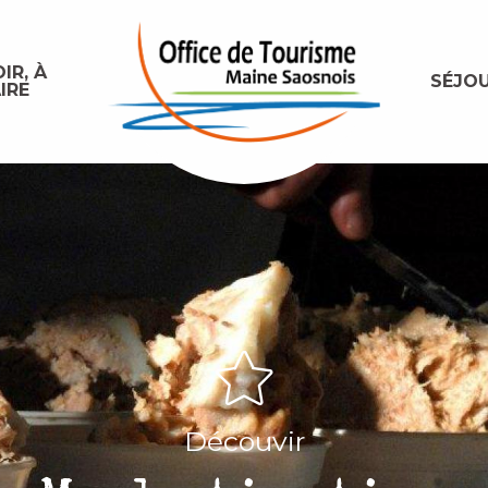
IR, À
SÉJO
IRE
Découvir