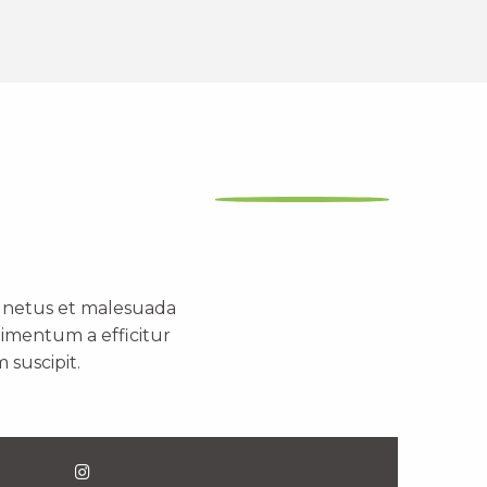
t netus et malesuada
dimentum a efficitur
 suscipit.