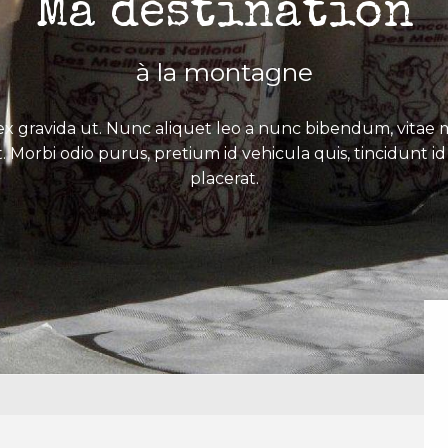
Ma destination
à la montagne
x gravida ut. Nunc aliquet leo a nunc bibendum, vitae mo
. Morbi odio purus, pretium id vehicula quis, tincidunt id 
placerat.