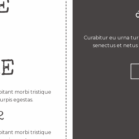
E
Curabitur eu urna turp
senectus et netus 
RE
itant morbi tristique
urpis egestas.
2
itant morbi tristique