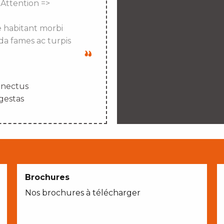
 Attention =>
e habitant morbi
da fames ac turpis
enectus
gestas
Brochures
Nos brochures à télécharger