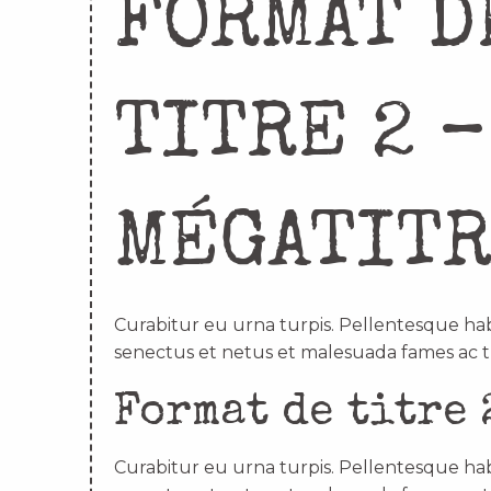
FORMAT D
TITRE 2 –
MÉGATIT
Curabitur eu urna turpis. Pellentesque hab
senectus et netus et malesuada fames ac t
Format de titre 
Curabitur eu urna turpis. Pellentesque hab