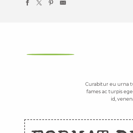
Curabitur eu urna t
fames ac turpis ege
id, venen