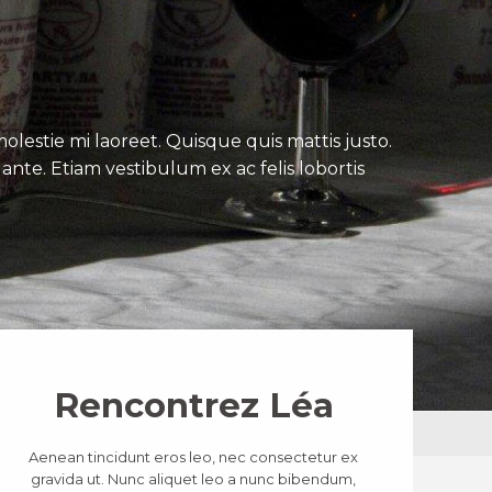
lestie mi laoreet. Quisque quis mattis justo.
ante. Etiam vestibulum ex ac felis lobortis
Rencontrez Léa
Aenean tincidunt eros leo, nec consectetur ex
gravida ut. Nunc aliquet leo a nunc bibendum,