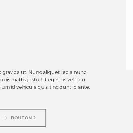
er aux favoris
 gravida ut. Nunc aliquet leo a nunc
uis mattis justo. Ut egestas velit eu
um id vehicula quis, tincidunt id ante.
BOUTON 2