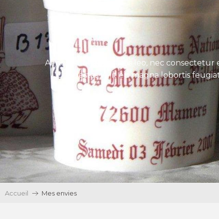
Aenean tincidunt eros leo, nec consectetur e
Ut egestas velit eu magna lobortis feugiat
Accueil
Mes envies