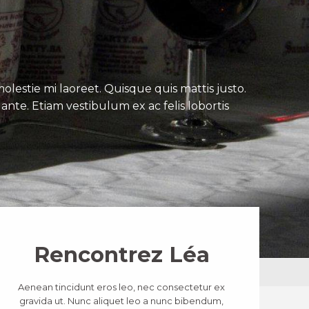
lestie mi laoreet. Quisque quis mattis justo.
ante. Etiam vestibulum ex ac felis lobortis
Rencontrez Léa
Aenean tincidunt eros leo, nec consectetur ex
gravida ut. Nunc aliquet leo a nunc bibendum,