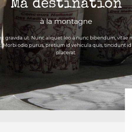
Ma destination
à la montagne
x gravida ut. Nunc aliquet leo a nunc bibendum, vitae mo
. Morbi odio purus, pretium id vehicula quis, tincidunt id 
placerat.