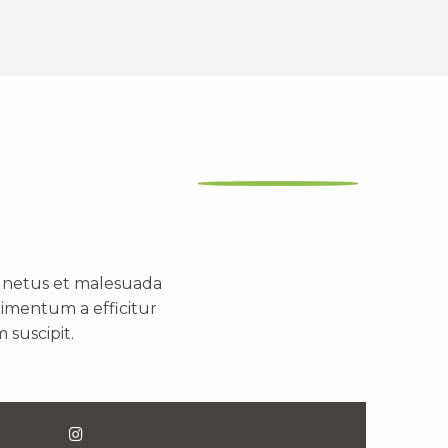
t netus et malesuada
dimentum a efficitur
 suscipit.