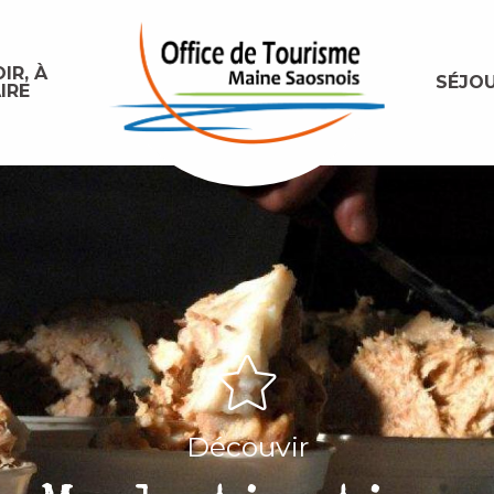
IR, À
SÉJO
IRE
Découvir