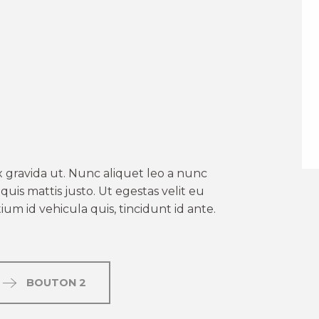
er aux favoris
 gravida ut. Nunc aliquet leo a nunc
uis mattis justo. Ut egestas velit eu
um id vehicula quis, tincidunt id ante.
BOUTON 2