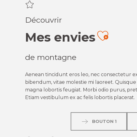
Découvrir
Mes envies
Ajout
de montagne
Aenean tincidunt eros leo, nec consectetur ex
bibendum, vitae molestie mi laoreet. Quisque q
magna lobortis feugiat. Morbi odio purus, preti
Etiam vestibulum ex ac felis lobortis placerat.
BOUTON 1