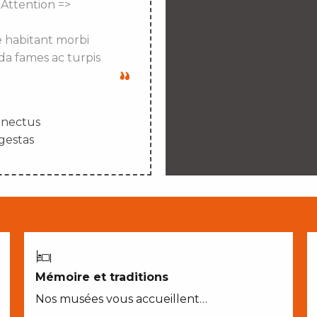
 Attention =>
e habitant morbi
da fames ac turpis
enectus
gestas
Mémoire et traditions
Nos musées vous accueillent…