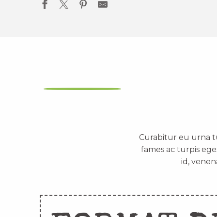
Curabitur eu urna t
fames ac turpis ege
id, venen