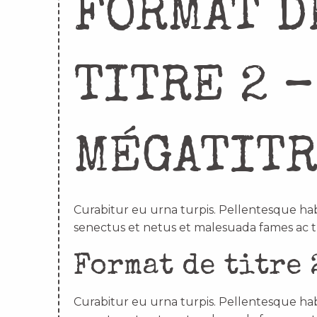
FORMAT D
TITRE 2 –
MÉGATIT
Curabitur eu urna turpis. Pellentesque hab
senectus et netus et malesuada fames ac t
Format de titre 
Curabitur eu urna turpis. Pellentesque hab