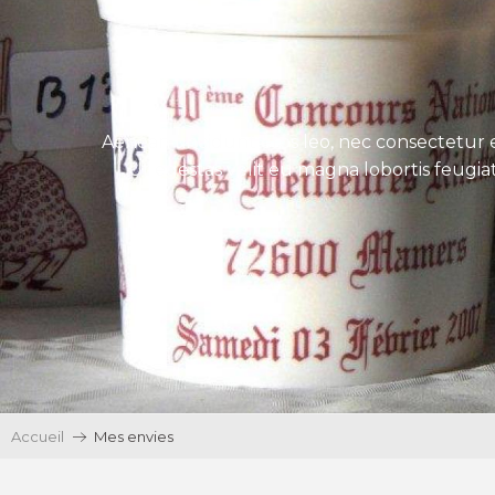
Aenean tincidunt eros leo, nec consectetur e
Ut egestas velit eu magna lobortis feugiat
Accueil
Mes envies