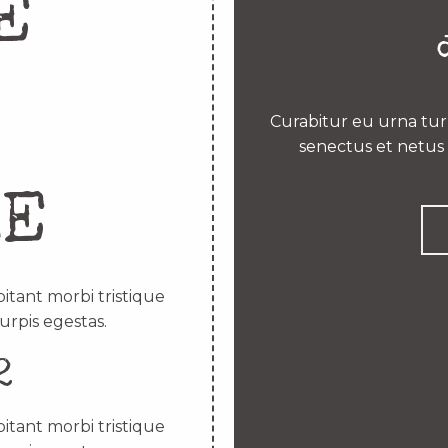
E
Curabitur eu urna turp
senectus et netus 
RE
itant morbi tristique
urpis egestas.
2
itant morbi tristique