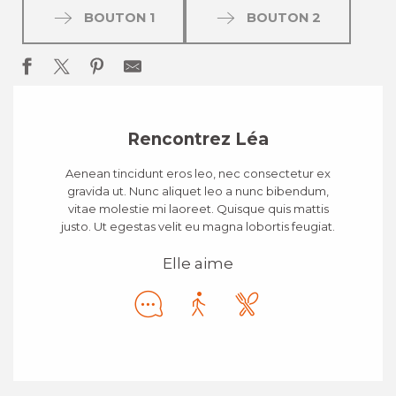
BOUTON 1
BOUTON 2
Rencontrez Léa
Aenean tincidunt eros leo, nec consectetur ex
gravida ut. Nunc aliquet leo a nunc bibendum,
vitae molestie mi laoreet. Quisque quis mattis
justo. Ut egestas velit eu magna lobortis feugiat.
Elle aime