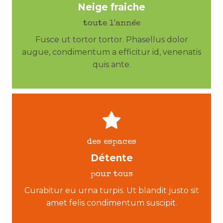
Neige fraiche
toute l'année
Fusce ut tortor tortor. Phasellus dolor
augue, condimentum a efficitur id, venenatis
quis ante.
des espaces
Détente
pour tous
Curabitur eu urna turpis. Ut blandit justo sit
amet felis condimentum suscipit.