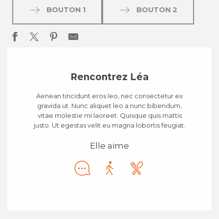
BOUTON 1
BOUTON 2
Rencontrez Léa
Aenean tincidunt eros leo, nec consectetur ex
gravida ut. Nunc aliquet leo a nunc bibendum,
vitae molestie mi laoreet. Quisque quis mattis
justo. Ut egestas velit eu magna lobortis feugiat.
Elle aime