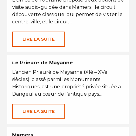
visite audio-guidée dans Mamers : le circuit
découverte classique, qui permet de visiter le
centre-ville, et le circuit...
LIRE LA SUITE
VACANCES D'ÉTÉ
Le Prieuré de Mayanne
L’ancien Prieuré de Mayanne (XIè – XVè
siècles), classé parmi les Monuments
Historiques, est une propriété privée située à
Dangeul au cœur de l’antique pays...
LIRE LA SUITE
EN TOUTES SAISONS
Mamers