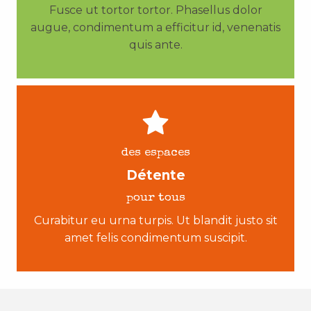
Fusce ut tortor tortor. Phasellus dolor
augue, condimentum a efficitur id, venenatis
quis ante.
des espaces
Détente
pour tous
Curabitur eu urna turpis. Ut blandit justo sit
amet felis condimentum suscipit.