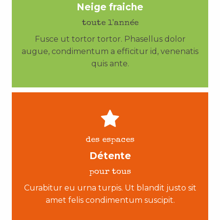
Neige fraiche
toute l'année
Fusce ut tortor tortor. Phasellus dolor
augue, condimentum a efficitur id, venenatis
quis ante.
des espaces
Détente
pour tous
Curabitur eu urna turpis. Ut blandit justo sit
amet felis condimentum suscipit.