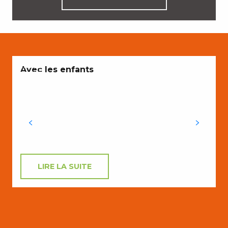
ENVIES
A
Avec les enfants
P
e
LIRE LA SUITE