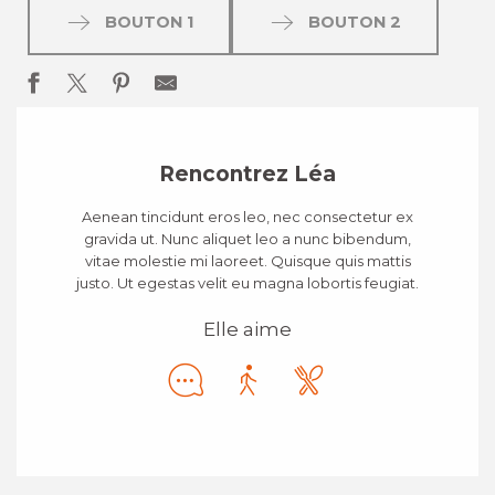
BOUTON 1
BOUTON 2
Rencontrez Léa
Aenean tincidunt eros leo, nec consectetur ex
gravida ut. Nunc aliquet leo a nunc bibendum,
vitae molestie mi laoreet. Quisque quis mattis
justo. Ut egestas velit eu magna lobortis feugiat.
Elle aime