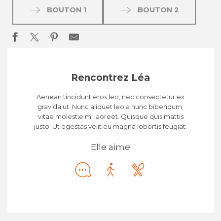
BOUTON 1
BOUTON 2
Rencontrez Léa
Aenean tincidunt eros leo, nec consectetur ex
gravida ut. Nunc aliquet leo a nunc bibendum,
vitae molestie mi laoreet. Quisque quis mattis
justo. Ut egestas velit eu magna lobortis feugiat.
Elle aime