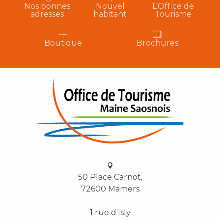
Nos bonnes
Nouvel
L’Office de
adresses
habitant
Tourisme
Boutique
Brochures
50 Place Carnot,
72600 Mamers
1 rue d'Isly