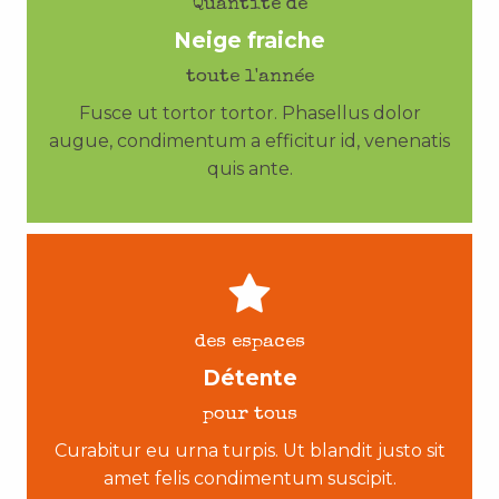
Quantité de
Neige fraiche
toute l'année
Fusce ut tortor tortor. Phasellus dolor
augue, condimentum a efficitur id, venenatis
quis ante.
des espaces
Détente
pour tous
Curabitur eu urna turpis. Ut blandit justo sit
amet felis condimentum suscipit.