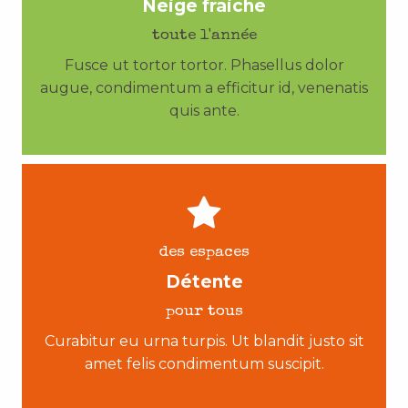
Neige fraiche
toute l'année
Fusce ut tortor tortor. Phasellus dolor
augue, condimentum a efficitur id, venenatis
quis ante.
des espaces
Détente
pour tous
Curabitur eu urna turpis. Ut blandit justo sit
amet felis condimentum suscipit.