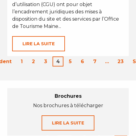
d’utilisation (CGU) ont pour objet
l’encadrement juridiques des mises à
disposition du site et des services par l’Office
de Tourisme Maine...
LIRE LA SUITE
dent
1
2
3
4
5
6
7
…
23
S
Brochures
Nos brochures à télécharger
LIRE LA SUITE