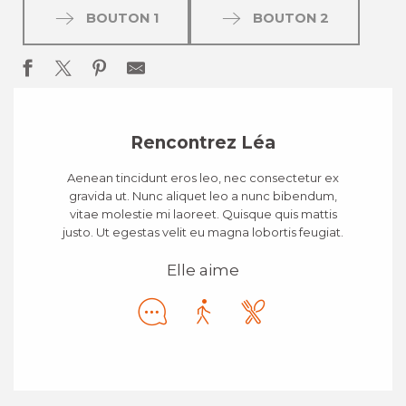
BOUTON 1
BOUTON 2
Rencontrez Léa
Aenean tincidunt eros leo, nec consectetur ex
gravida ut. Nunc aliquet leo a nunc bibendum,
vitae molestie mi laoreet. Quisque quis mattis
justo. Ut egestas velit eu magna lobortis feugiat.
Elle aime