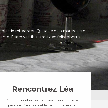
lestie mi laoreet. Quisque quis mattis justo.
ante. Etiam vestibulum ex ac felis lobortis
Rencontrez Léa
Aenean tincidunt eros leo, nec consectetur ex
gravida ut. Nunc aliquet leo a nunc bibendum,