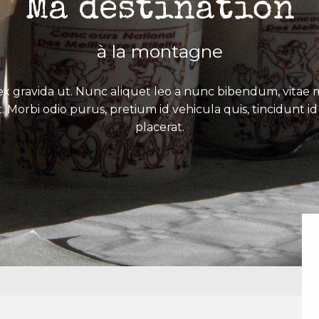
Ma destination
à la montagne
x gravida ut. Nunc aliquet leo a nunc bibendum, vitae mo
. Morbi odio purus, pretium id vehicula quis, tincidunt id 
placerat.