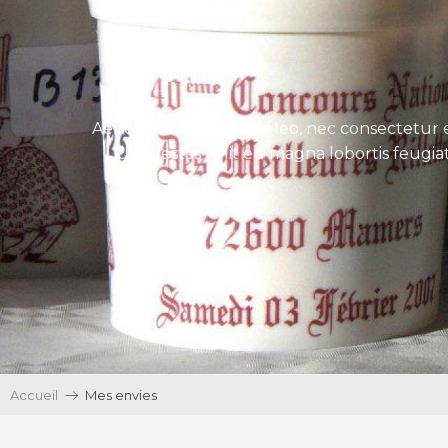
Aenean tincidunt eros leo, nec consectetur e
Ut egestas velit eu magna lobortis feugiat
Accueil
Mes envies