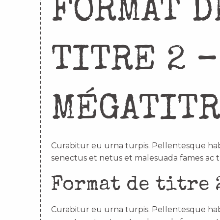
FORMAT D
TITRE 2 –
MÉGATIT
Curabitur eu urna turpis. Pellentesque hab
senectus et netus et malesuada fames ac t
Format de titre 
Curabitur eu urna turpis. Pellentesque hab