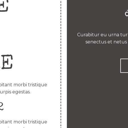
E
Curabitur eu urna turp
senectus et netus 
RE
itant morbi tristique
urpis egestas.
2
itant morbi tristique