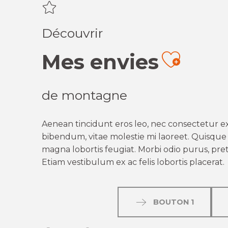
Découvrir
Mes envies
Ajout
de montagne
Aenean tincidunt eros leo, nec consectetur ex
bibendum, vitae molestie mi laoreet. Quisque q
magna lobortis feugiat. Morbi odio purus, preti
Etiam vestibulum ex ac felis lobortis placerat.
BOUTON 1