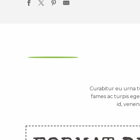
Curabitur eu urna t
fames ac turpis ege
id, venen