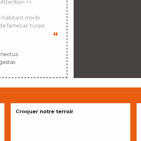
 Attention =>
e habitant morbi
da fames ac turpis
enectus
gestas
ENVIES
Croquer notre terroir