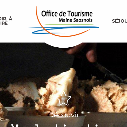
IR, À
SÉJO
IRE
Découvir