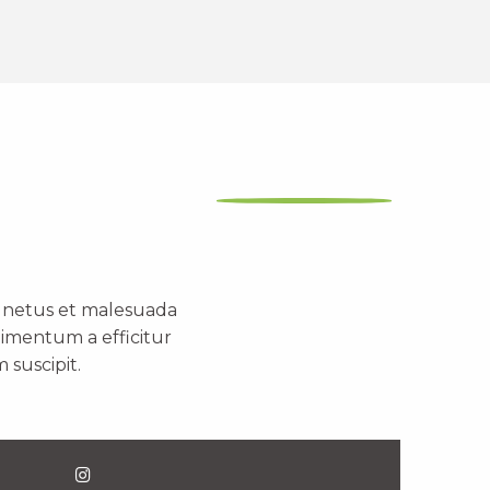
t netus et malesuada
dimentum a efficitur
 suscipit.