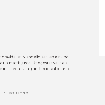
er aux favoris
 gravida ut. Nunc aliquet leo a nunc
uis mattis justo. Ut egestas velit eu
um id vehicula quis, tincidunt id ante.
BOUTON 2