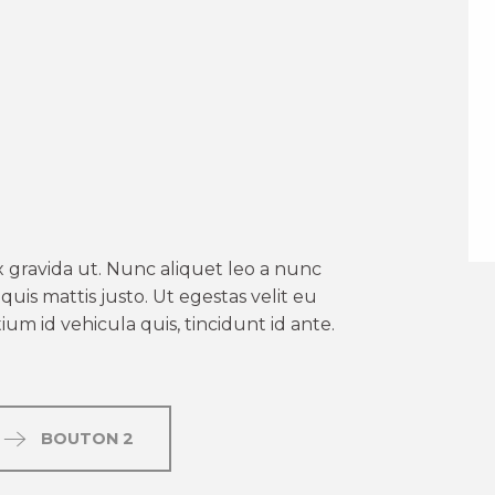
er aux favoris
 gravida ut. Nunc aliquet leo a nunc
uis mattis justo. Ut egestas velit eu
um id vehicula quis, tincidunt id ante.
BOUTON 2