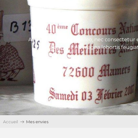
Aenean tincidunt eros leo, nec consectetur e
Ut egestas velit eu magna lobortis feugiat
Accueil
Mes envies