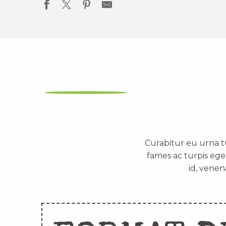
Curabitur eu urna t
fames ac turpis ege
id, venen