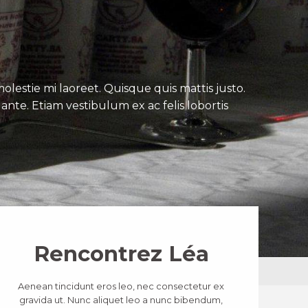
lestie mi laoreet. Quisque quis mattis justo.
ante. Etiam vestibulum ex ac felis lobortis
Rencontrez Léa
Aenean tincidunt eros leo, nec consectetur ex
gravida ut. Nunc aliquet leo a nunc bibendum,