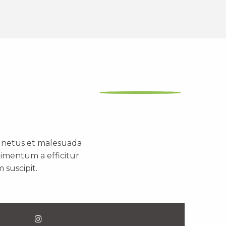
t netus et malesuada
dimentum a efficitur
 suscipit.