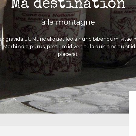
Ma destination
à la montagne
x gravida ut. Nunc aliquet leo a nunc bibendum, vitae mo
. Morbi odio purus, pretium id vehicula quis, tincidunt id 
placerat.