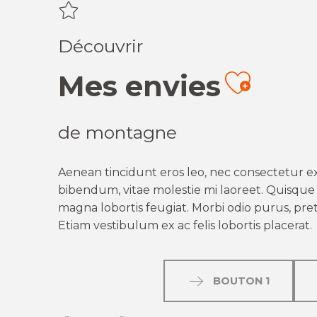
Découvrir
Mes envies
Ajout
de montagne
Aenean tincidunt eros leo, nec consectetur ex
bibendum, vitae molestie mi laoreet. Quisque q
magna lobortis feugiat. Morbi odio purus, preti
Etiam vestibulum ex ac felis lobortis placerat.
BOUTON 1