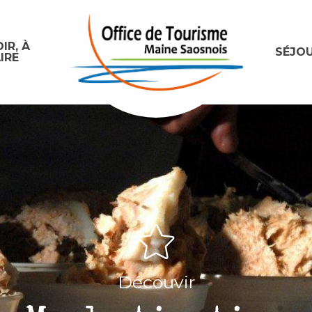
IR, À
SÉJO
IRE
Découvir