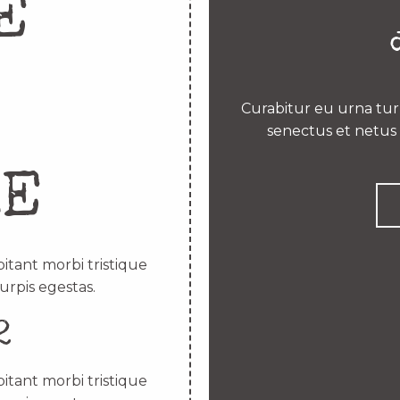
E
Curabitur eu urna turp
senectus et netus 
RE
itant morbi tristique
urpis egestas.
2
itant morbi tristique