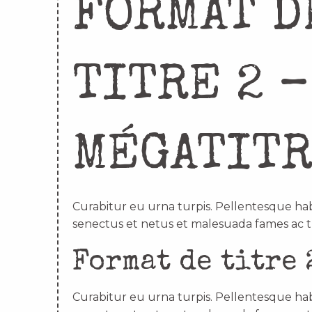
FORMAT D
TITRE 2 –
MÉGATIT
Curabitur eu urna turpis. Pellentesque hab
senectus et netus et malesuada fames ac t
Format de titre 
Curabitur eu urna turpis. Pellentesque hab