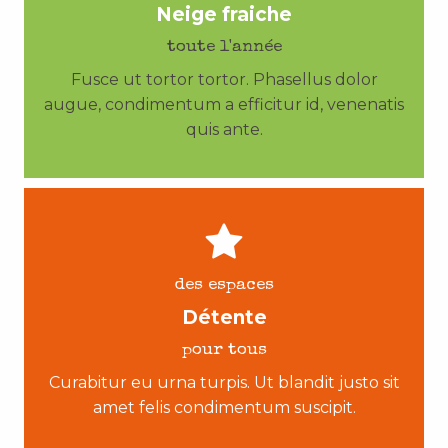
Neige fraiche
toute l'année
Fusce ut tortor tortor. Phasellus dolor
augue, condimentum a efficitur id, venenatis
quis ante.
des espaces
Détente
pour tous
Curabitur eu urna turpis. Ut blandit justo sit
amet felis condimentum suscipit.