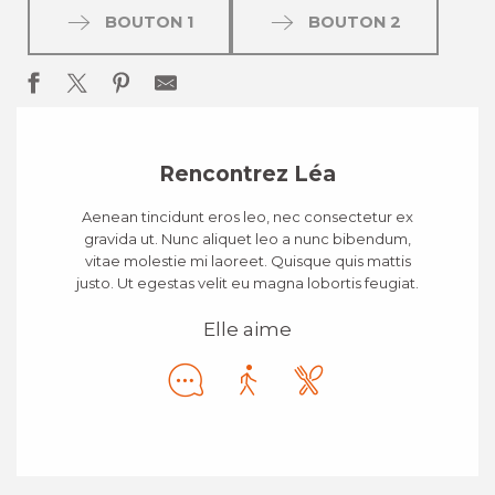
BOUTON 1
BOUTON 2
Rencontrez Léa
Aenean tincidunt eros leo, nec consectetur ex
gravida ut. Nunc aliquet leo a nunc bibendum,
vitae molestie mi laoreet. Quisque quis mattis
justo. Ut egestas velit eu magna lobortis feugiat.
Elle aime