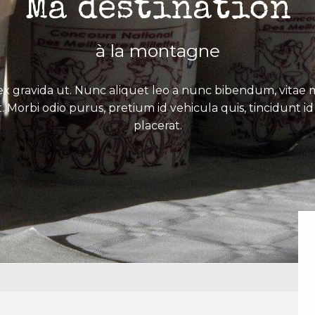
Ma destination
à la montagne
x gravida ut. Nunc aliquet leo a nunc bibendum, vitae mo
. Morbi odio purus, pretium id vehicula quis, tincidunt id 
placerat.