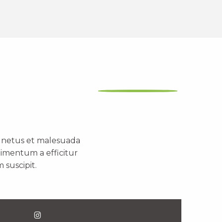
t netus et malesuada
dimentum a efficitur
 suscipit.