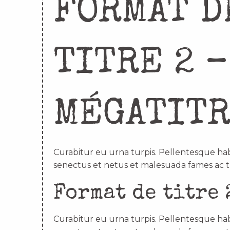
FORMAT D
TITRE 2 –
MÉGATIT
Curabitur eu urna turpis. Pellentesque hab
senectus et netus et malesuada fames ac t
Format de titre 
Curabitur eu urna turpis. Pellentesque hab