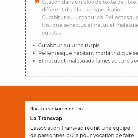
Citation dans un bloc de texte de libre.
différent du bloc de type citation.
Curabitur eu urna turpis. Pellentesqu
tristique senectus et netus et malesua
egestas.
Curabitur eu urna turpis.
Pellentesque habitant morbi tristique s
Et netus et malesuada fames ac turpis e
AVEC LES ENFANTS
Nos incontournables
La Transvap
L’association Transvap réunit une équipe
de passionnés, qui a pour vocation de faire