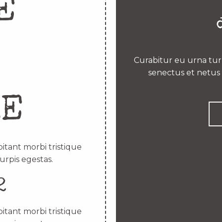
E
Curabitur eu urna turp
senectus et netus 
RE
itant morbi tristique
urpis egestas.
2
itant morbi tristique