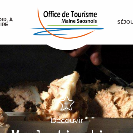
IR, À
SÉJO
IRE
Découvir