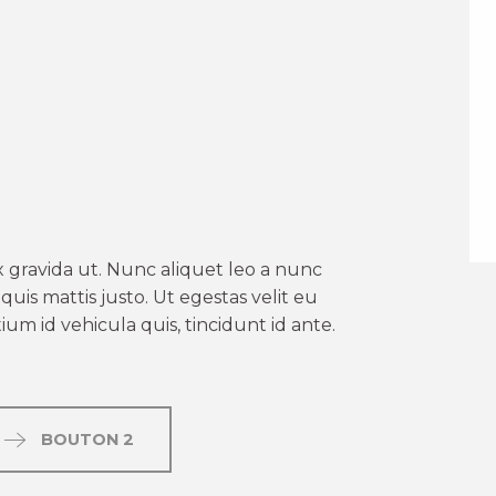
er aux favoris
 gravida ut. Nunc aliquet leo a nunc
uis mattis justo. Ut egestas velit eu
um id vehicula quis, tincidunt id ante.
BOUTON 2