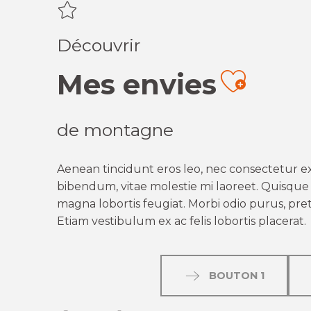
Découvrir
Mes envies
Ajout
de montagne
Aenean tincidunt eros leo, nec consectetur ex
bibendum, vitae molestie mi laoreet. Quisque q
magna lobortis feugiat. Morbi odio purus, preti
Etiam vestibulum ex ac felis lobortis placerat.
BOUTON 1