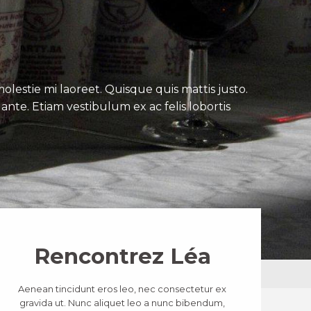
lestie mi laoreet. Quisque quis mattis justo.
ante. Etiam vestibulum ex ac felis lobortis
Rencontrez Léa
Aenean tincidunt eros leo, nec consectetur ex
gravida ut. Nunc aliquet leo a nunc bibendum,