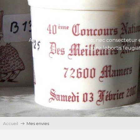
Aenean tincidunt eros leo, nec consectetur e
Ut egestas velit eu magna lobortis feugiat
Accueil
Mes envies