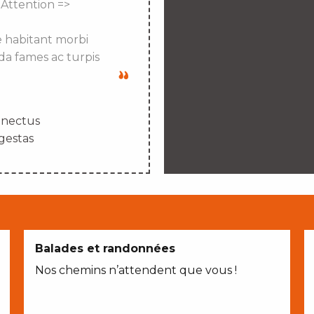
 Attention =>
e habitant morbi
da fames ac turpis
enectus
gestas
Balades et randonnées
Nos chemins n’attendent que vous !