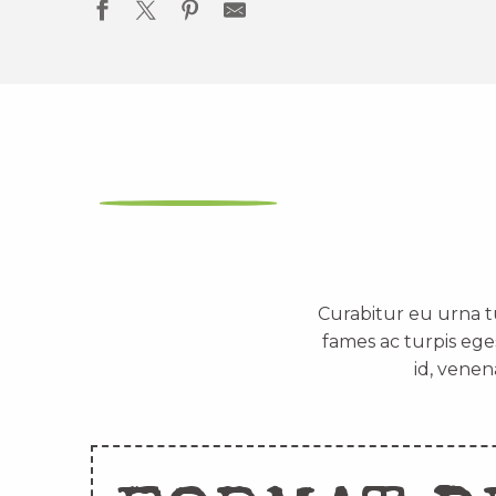
Curabitur eu urna t
fames ac turpis ege
id, venen