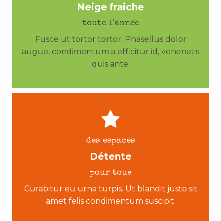
Neige fraiche
toute l'année
Fusce ut tortor tortor. Phasellus dolor
augue, condimentum a efficitur id, venenatis
quis ante.
des espaces
Détente
pour tous
Curabitur eu urna turpis. Ut blandit justo sit
amet felis condimentum suscipit.