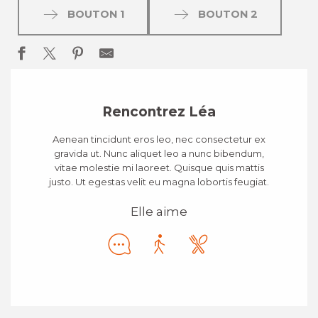
BOUTON 1
BOUTON 2
Rencontrez Léa
Aenean tincidunt eros leo, nec consectetur ex
gravida ut. Nunc aliquet leo a nunc bibendum,
vitae molestie mi laoreet. Quisque quis mattis
justo. Ut egestas velit eu magna lobortis feugiat.
Elle aime