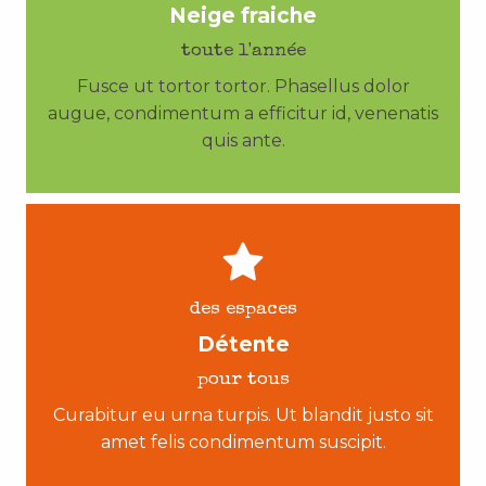
Neige fraiche
toute l'année
Fusce ut tortor tortor. Phasellus dolor
augue, condimentum a efficitur id, venenatis
quis ante.
des espaces
Détente
pour tous
Curabitur eu urna turpis. Ut blandit justo sit
amet felis condimentum suscipit.