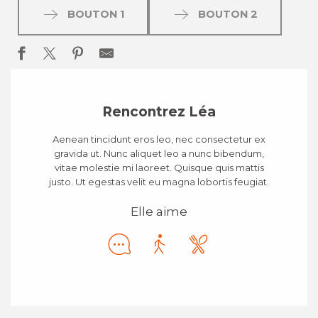
BOUTON 1
BOUTON 2
Rencontrez Léa
Aenean tincidunt eros leo, nec consectetur ex
gravida ut. Nunc aliquet leo a nunc bibendum,
vitae molestie mi laoreet. Quisque quis mattis
justo. Ut egestas velit eu magna lobortis feugiat.
Elle aime