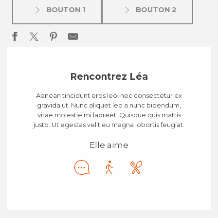
BOUTON 1
BOUTON 2
Rencontrez Léa
Aenean tincidunt eros leo, nec consectetur ex
gravida ut. Nunc aliquet leo a nunc bibendum,
vitae molestie mi laoreet. Quisque quis mattis
justo. Ut egestas velit eu magna lobortis feugiat.
Elle aime