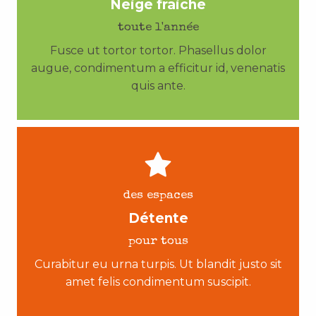
Neige fraiche
toute l'année
Fusce ut tortor tortor. Phasellus dolor
augue, condimentum a efficitur id, venenatis
quis ante.
des espaces
Détente
pour tous
Curabitur eu urna turpis. Ut blandit justo sit
amet felis condimentum suscipit.