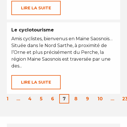
LIRE LA SUITE
Le cyclotourisme
Amis cyclistes, bienvenus en Maine Saosnois…
Située dans le Nord Sarthe, à proximité de
l’Orne et plus précisément du Perche, la
région Maine Saosnois est traversée par une
des...
LIRE LA SUITE
1
…
4
5
6
7
8
9
10
…
2