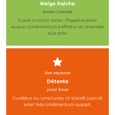
Neige fraiche
toute l'année
Fusce ut tortor tortor. Phasellus dolor
augue, condimentum a efficitur id, venenatis
quis ante.
des espaces
Détente
pour tous
Curabitur eu urna turpis. Ut blandit justo sit
amet felis condimentum suscipit.