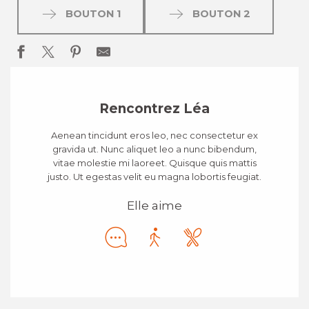
BOUTON 1
BOUTON 2
Rencontrez Léa
Aenean tincidunt eros leo, nec consectetur ex
gravida ut. Nunc aliquet leo a nunc bibendum,
vitae molestie mi laoreet. Quisque quis mattis
justo. Ut egestas velit eu magna lobortis feugiat.
Elle aime