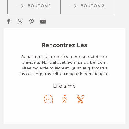
BOUTON 1
BOUTON 2
Rencontrez Léa
Aenean tincidunt eros leo, nec consectetur ex
gravida ut. Nunc aliquet leo a nunc bibendum,
vitae molestie mi laoreet. Quisque quis mattis
justo. Ut egestas velit eu magna lobortis feugiat.
Elle aime