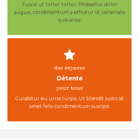
Fusce ut tortor tortor. Phasellus dolor
augue, condimentum a efficitur id, venenatis
quis ante.
des espaces
Détente
pour tous
Curabitur eu urna turpis. Ut blandit justo sit
amet felis condimentum suscipit.