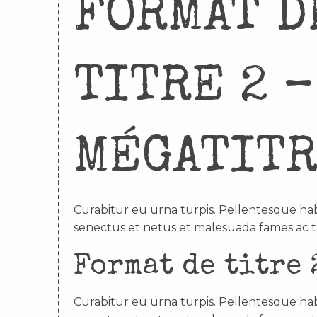
FORMAT D
TITRE 2 –
MÉGATIT
Curabitur eu urna turpis. Pellentesque hab
senectus et netus et malesuada fames ac t
Format de titre 
Curabitur eu urna turpis. Pellentesque hab