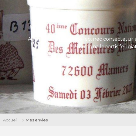
Aenean tincidunt eros leo, nec consectetur e
Ut egestas velit eu magna lobortis feugiat
Accueil
Mes envies