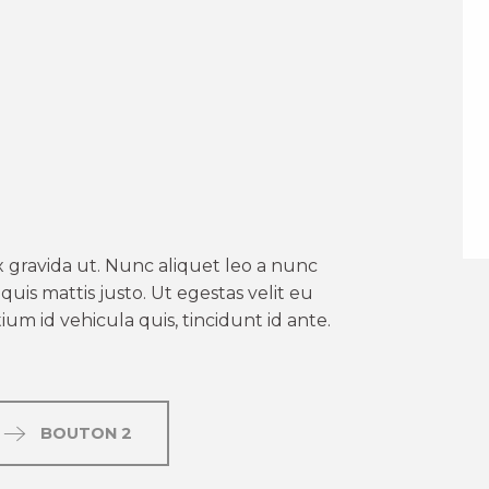
er aux favoris
 gravida ut. Nunc aliquet leo a nunc
uis mattis justo. Ut egestas velit eu
um id vehicula quis, tincidunt id ante.
BOUTON 2