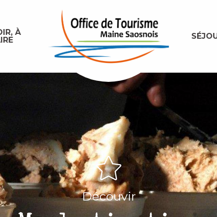
IR, À
SÉJO
IRE
Découvir