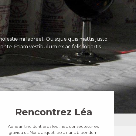
lestie mi laoreet. Quisque quis mattis justo.
ante. Etiam vestibulum ex ac felis lobortis
Rencontrez Léa
Aenean tincidunt eros leo, nec consectetur ex
gravida ut. Nunc aliquet leo a nunc bibendum,