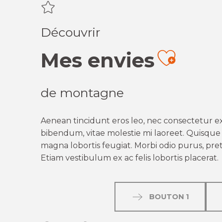
Découvrir
Mes envies
Ajout
de montagne
Aenean tincidunt eros leo, nec consectetur ex
bibendum, vitae molestie mi laoreet. Quisque q
magna lobortis feugiat. Morbi odio purus, preti
Etiam vestibulum ex ac felis lobortis placerat.
BOUTON 1