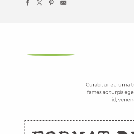
Curabitur eu urna t
fames ac turpis ege
id, venen