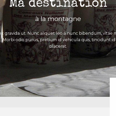
Ma destination
à la montagne
x gravida ut. Nunc aliquet leo a nunc bibendum, vitae mo
. Morbi odio purus, pretium id vehicula quis, tincidunt id 
placerat.