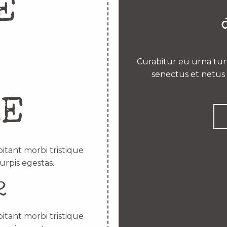
E
Curabitur eu urna turp
senectus et netus 
RE
itant morbi tristique
urpis egestas.
2
itant morbi tristique