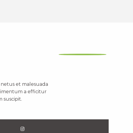
t netus et malesuada
dimentum a efficitur
 suscipit.