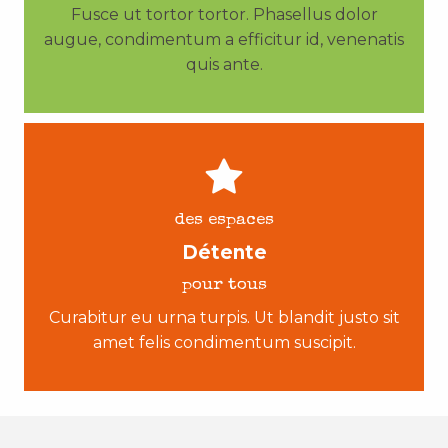
Fusce ut tortor tortor. Phasellus dolor
augue, condimentum a efficitur id, venenatis
quis ante.
des espaces
Détente
pour tous
Curabitur eu urna turpis. Ut blandit justo sit
amet felis condimentum suscipit.