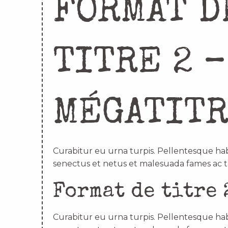
FORMAT D
TITRE 2 –
MÉGATIT
Curabitur eu urna turpis. Pellentesque hab
senectus et netus et malesuada fames ac t
Format de titre 
Curabitur eu urna turpis. Pellentesque hab