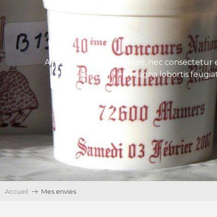
Aenean tincidunt eros leo, nec consectetur e
Ut egestas velit eu magna lobortis feugiat
Accueil
Mes envies