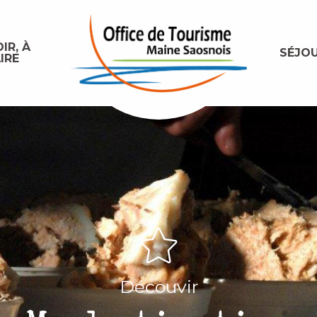
IR, À
SÉJO
IRE
Découvir