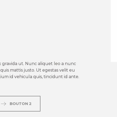
er aux favoris
 gravida ut. Nunc aliquet leo a nunc
uis mattis justo. Ut egestas velit eu
um id vehicula quis, tincidunt id ante.
BOUTON 2