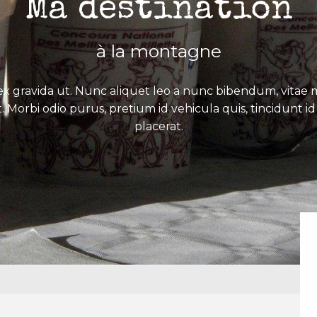
Ma destination
à la montagne
x gravida ut. Nunc aliquet leo a nunc bibendum, vitae mo
. Morbi odio purus, pretium id vehicula quis, tincidunt id 
placerat.