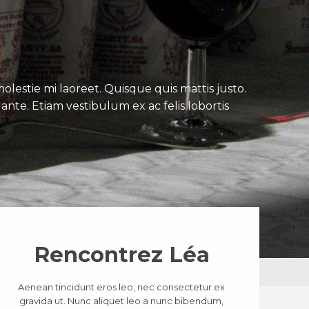
lestie mi laoreet. Quisque quis mattis justo.
ante. Etiam vestibulum ex ac felis lobortis
Rencontrez Léa
Aenean tincidunt eros leo, nec consectetur ex
gravida ut. Nunc aliquet leo a nunc bibendum,