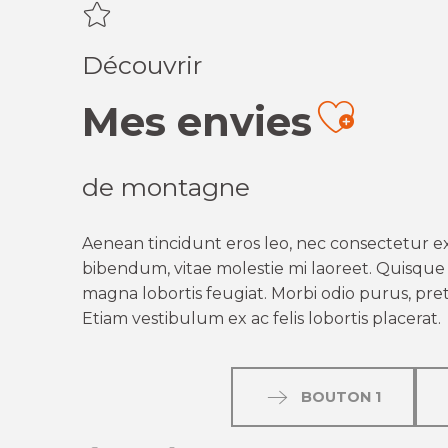
Découvrir
Mes envies
Ajout
de montagne
Aenean tincidunt eros leo, nec consectetur ex
bibendum, vitae molestie mi laoreet. Quisque q
magna lobortis feugiat. Morbi odio purus, preti
Etiam vestibulum ex ac felis lobortis placerat.
BOUTON 1