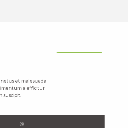
t netus et malesuada
dimentum a efficitur
 suscipit.