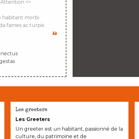
 Attention =>
e habitant morbi
da fames ac turpis
enectus
gestas
Les greeters
Les Greeters
Un greeter est un habitant, passionné de la
culture, du patrimoine et de