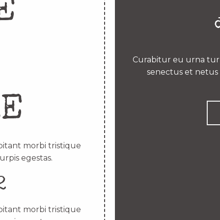
E
Curabitur eu urna turp
senectus et netus 
RE
itant morbi tristique
urpis egestas.
2
itant morbi tristique