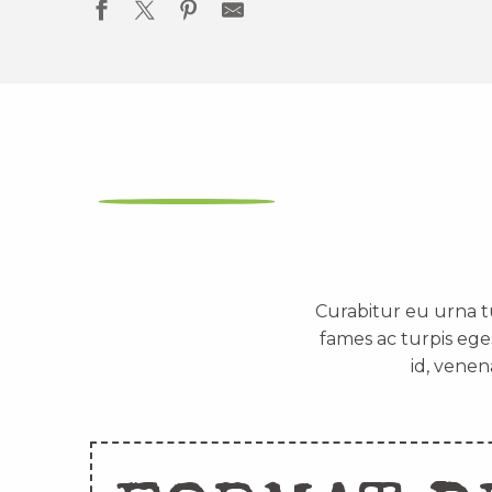
Curabitur eu urna t
fames ac turpis ege
id, venen