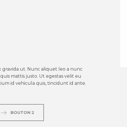
er aux favoris
 gravida ut. Nunc aliquet leo a nunc
uis mattis justo. Ut egestas velit eu
um id vehicula quis, tincidunt id ante.
BOUTON 2