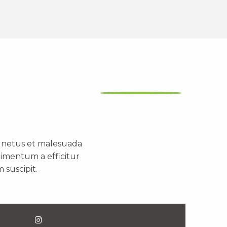
t netus et malesuada
dimentum a efficitur
 suscipit.