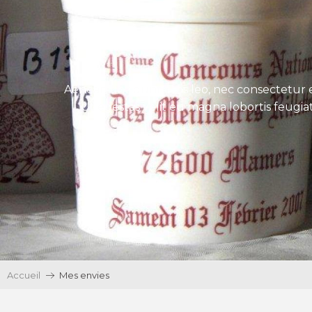
Aenean tincidunt eros leo, nec consectetur e
Ut egestas velit eu magna lobortis feugiat
Accueil
Mes envies