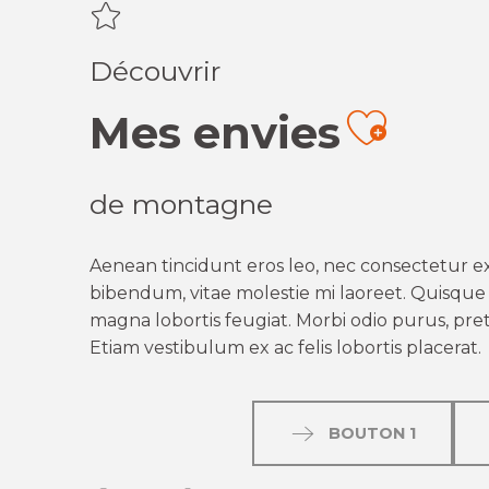
Découvrir
Mes envies
Ajout
de montagne
Aenean tincidunt eros leo, nec consectetur ex
bibendum, vitae molestie mi laoreet. Quisque q
magna lobortis feugiat. Morbi odio purus, preti
Etiam vestibulum ex ac felis lobortis placerat.
BOUTON 1