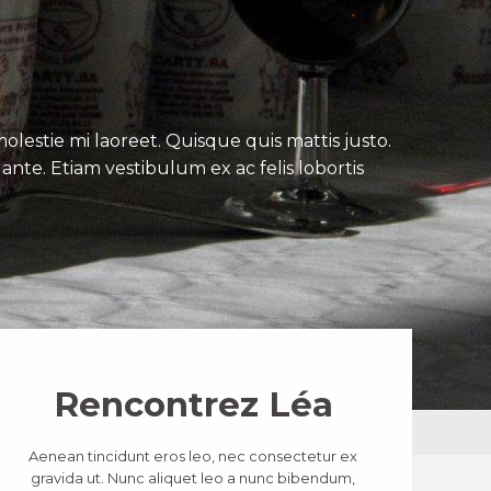
lestie mi laoreet. Quisque quis mattis justo.
ante. Etiam vestibulum ex ac felis lobortis
Rencontrez Léa
Aenean tincidunt eros leo, nec consectetur ex
gravida ut. Nunc aliquet leo a nunc bibendum,