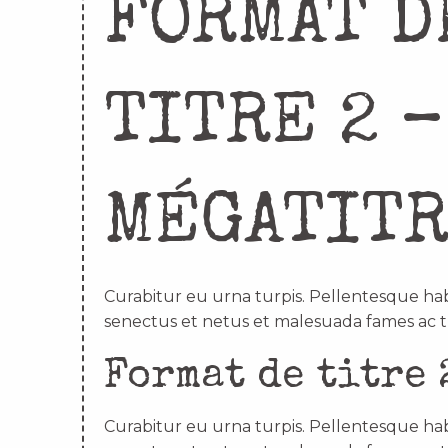
FORMAT D
TITRE 2 –
MÉGATIT
Curabitur eu urna turpis. Pellentesque hab
senectus et netus et malesuada fames ac t
Format de titre 
Curabitur eu urna turpis. Pellentesque hab