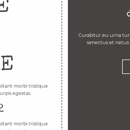
E
Curabitur eu urna turp
senectus et netus 
RE
itant morbi tristique
urpis egestas.
2
itant morbi tristique