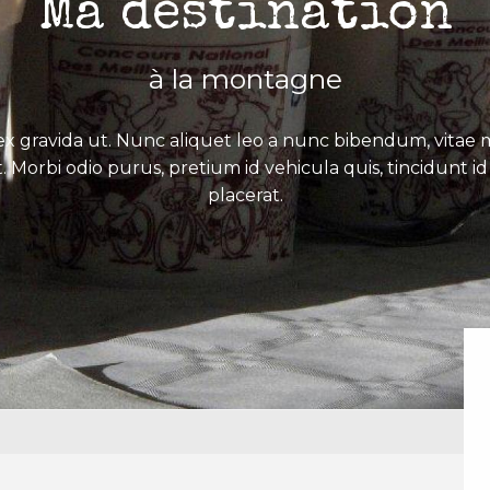
Ma destination
à la montagne
x gravida ut. Nunc aliquet leo a nunc bibendum, vitae mo
. Morbi odio purus, pretium id vehicula quis, tincidunt id 
placerat.