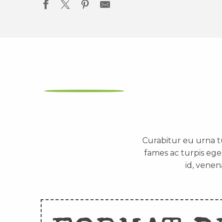
Curabitur eu urna t
fames ac turpis ege
id, venen