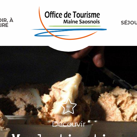
IR, À
SÉJO
IRE
Découvir