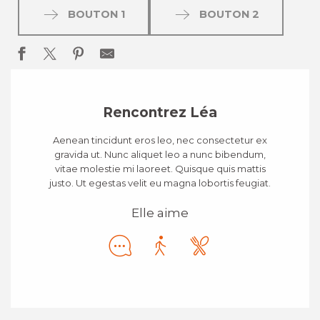
BOUTON 1
BOUTON 2
Rencontrez Léa
Aenean tincidunt eros leo, nec consectetur ex
gravida ut. Nunc aliquet leo a nunc bibendum,
vitae molestie mi laoreet. Quisque quis mattis
justo. Ut egestas velit eu magna lobortis feugiat.
Elle aime