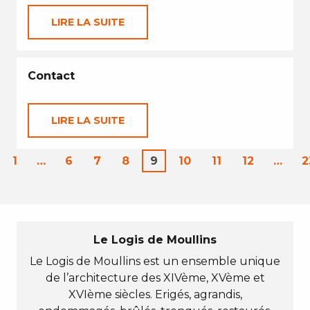
LIRE LA SUITE
Contact
LIRE LA SUITE
1
…
6
7
8
9
10
11
12
…
2
Le Logis de Moullins
Le Logis de Moullins est un ensemble unique
de l’architecture des XIVème, XVème et
XVIème siècles. Erigés, agrandis,