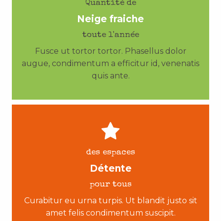
Quantité de
Neige fraiche
toute l'année
Fusce ut tortor tortor. Phasellus dolor
augue, condimentum a efficitur id, venenatis
quis ante.
des espaces
Détente
pour tous
Curabitur eu urna turpis. Ut blandit justo sit
amet felis condimentum suscipit.