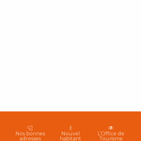
Nos bonnes
Nouvel
L’Office de
adresses
habitant
Tourisme