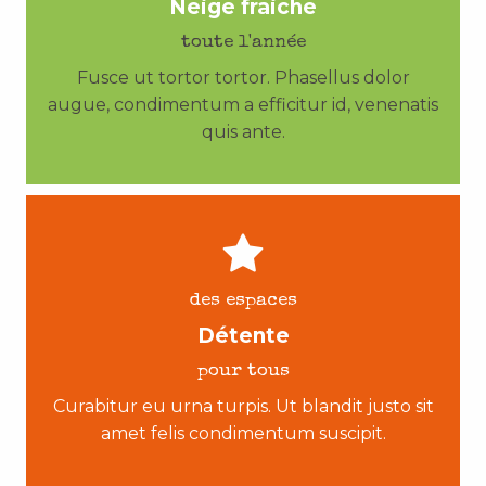
Neige fraiche
toute l'année
Fusce ut tortor tortor. Phasellus dolor
augue, condimentum a efficitur id, venenatis
quis ante.
des espaces
Détente
pour tous
Curabitur eu urna turpis. Ut blandit justo sit
amet felis condimentum suscipit.