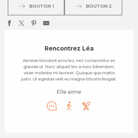
BOUTON 1
BOUTON 2
Rencontrez Léa
Aenean tincidunt eros leo, nec consectetur ex
gravida ut. Nunc aliquet leo a nunc bibendum,
vitae molestie mi laoreet. Quisque quis mattis
justo. Ut egestas velit eu magna lobortis feugiat.
Elle aime