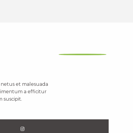
t netus et malesuada
dimentum a efficitur
 suscipit.