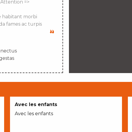
 Attention =>
e habitant morbi
da fames ac turpis
enectus
gestas
Avec les enfants
Avec les enfants