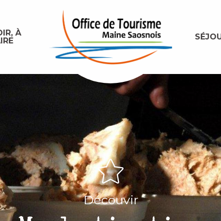
IR, À
SÉJO
IRE
Découvir