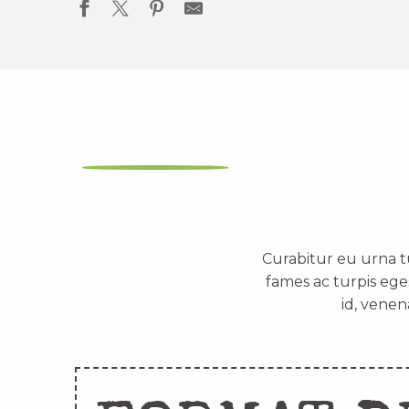
Curabitur eu urna t
fames ac turpis ege
id, venen