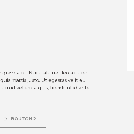
er aux favoris
 gravida ut. Nunc aliquet leo a nunc
uis mattis justo. Ut egestas velit eu
um id vehicula quis, tincidunt id ante.
BOUTON 2