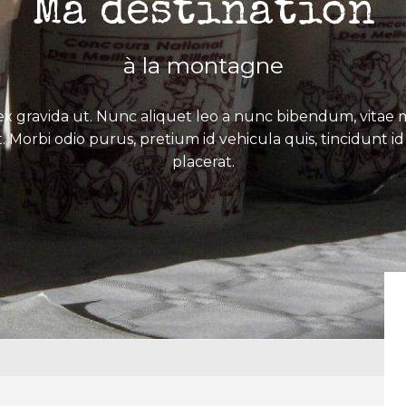
Ma destination
à la montagne
x gravida ut. Nunc aliquet leo a nunc bibendum, vitae mo
. Morbi odio purus, pretium id vehicula quis, tincidunt id 
placerat.