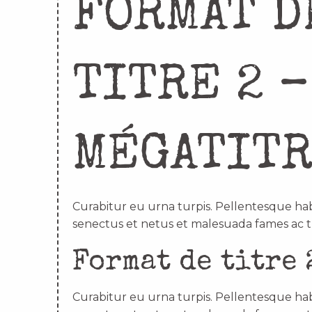
FORMAT D
TITRE 2 –
MÉGATIT
Curabitur eu urna turpis. Pellentesque hab
senectus et netus et malesuada fames ac t
Format de titre 
Curabitur eu urna turpis. Pellentesque hab