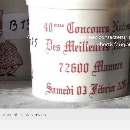
Aenean tincidunt eros leo, nec consectetur e
Ut egestas velit eu magna lobortis feugiat
Accueil
Mes envies