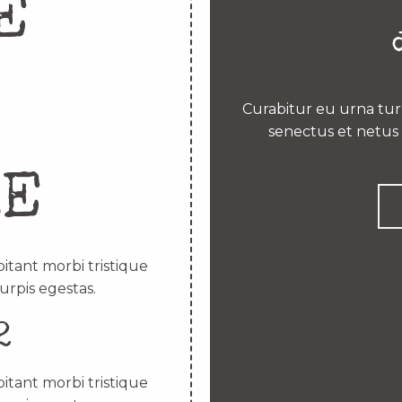
E
Curabitur eu urna turp
senectus et netus 
RE
itant morbi tristique
urpis egestas.
2
itant morbi tristique