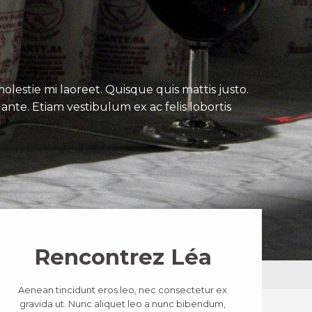
lestie mi laoreet. Quisque quis mattis justo.
ante. Etiam vestibulum ex ac felis lobortis
Rencontrez Léa
Aenean tincidunt eros leo, nec consectetur ex
gravida ut. Nunc aliquet leo a nunc bibendum,