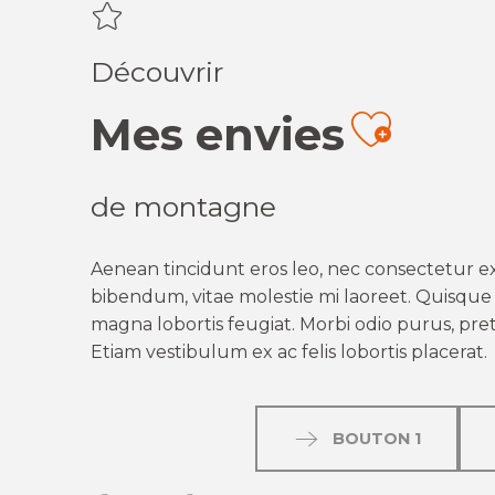
Découvrir
Mes envies
Ajout
de montagne
Aenean tincidunt eros leo, nec consectetur ex
bibendum, vitae molestie mi laoreet. Quisque q
magna lobortis feugiat. Morbi odio purus, preti
Etiam vestibulum ex ac felis lobortis placerat.
BOUTON 1