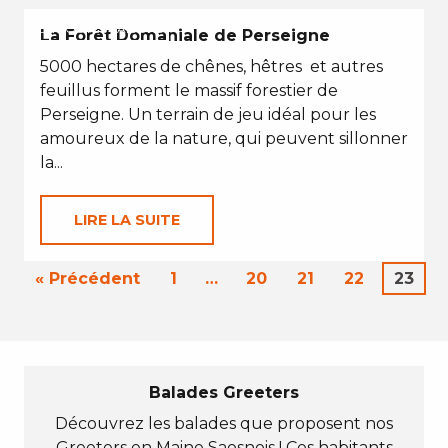
EN TOUTES SAISONS
La Forêt Domaniale de Perseigne
5000 hectares de chênes, hêtres et autres
feuillus forment le massif forestier de
Perseigne. Un terrain de jeu idéal pour les
amoureux de la nature, qui peuvent sillonner
la...
LIRE LA SUITE
« Précédent
1
…
20
21
22
23
Balades Greeters
Découvrez les balades que proposent nos
Greeters en Maine Saosnois ! Ces habitants