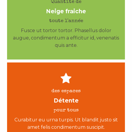
Quantité de
Neige fraiche
toute l'année
Fusce ut tortor tortor. Phasellus dolor
augue, condimentum a efficitur id, venenatis
quis ante.
des espaces
Détente
pour tous
Curabitur eu urna turpis. Ut blandit justo sit
amet felis condimentum suscipit.