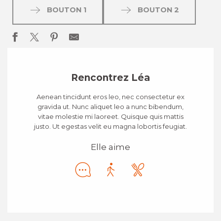
BOUTON 1
BOUTON 2
Rencontrez Léa
Aenean tincidunt eros leo, nec consectetur ex
gravida ut. Nunc aliquet leo a nunc bibendum,
vitae molestie mi laoreet. Quisque quis mattis
justo. Ut egestas velit eu magna lobortis feugiat.
Elle aime