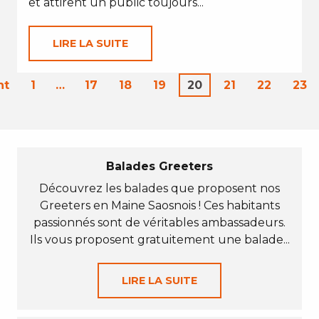
et attirent un public toujours...
LIRE LA SUITE
nt
1
…
17
18
19
20
21
22
23
Balades Greeters
Découvrez les balades que proposent nos
Greeters en Maine Saosnois ! Ces habitants
passionnés sont de véritables ambassadeurs.
Ils vous proposent gratuitement une balade...
LIRE LA SUITE