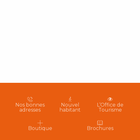
Nos bonnes
Nouvel
L’Office de
adresses
habitant
Tourisme
Boutique
Brochures