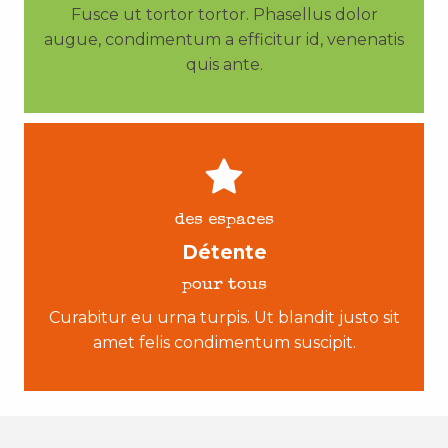
Fusce ut tortor tortor. Phasellus dolor
augue, condimentum a efficitur id, venenatis
quis ante.
des espaces
Détente
pour tous
Curabitur eu urna turpis. Ut blandit justo sit
amet felis condimentum suscipit.