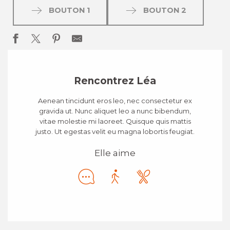
BOUTON 1
BOUTON 2
Rencontrez Léa
Aenean tincidunt eros leo, nec consectetur ex
gravida ut. Nunc aliquet leo a nunc bibendum,
vitae molestie mi laoreet. Quisque quis mattis
justo. Ut egestas velit eu magna lobortis feugiat.
Elle aime