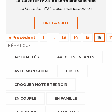
La Gazette n°24 #osermainesaosnois
La Gazette n°24 #osermainesaosnois
LIRE LA SUITE
« Précédent
1
…
13
14
15
16
1
THÉMATIQUE
ACTUALITÉS
AVEC LES ENFANTS
AVEC MON CHIEN
CIBLES
CROQUER NOTRE TERROIR
EN COUPLE
EN FAMILLE