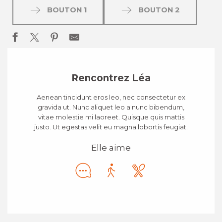
BOUTON 1
BOUTON 2
Rencontrez Léa
Aenean tincidunt eros leo, nec consectetur ex
gravida ut. Nunc aliquet leo a nunc bibendum,
vitae molestie mi laoreet. Quisque quis mattis
justo. Ut egestas velit eu magna lobortis feugiat.
Elle aime