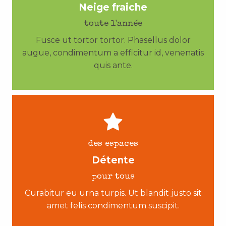
Neige fraiche
toute l'année
Fusce ut tortor tortor. Phasellus dolor
augue, condimentum a efficitur id, venenatis
quis ante.
des espaces
Détente
pour tous
Curabitur eu urna turpis. Ut blandit justo sit
amet felis condimentum suscipit.