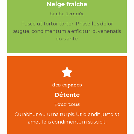
Neige fraiche
toute l'année
Fusce ut tortor tortor. Phasellus dolor
augue, condimentum a efficitur id, venenatis
quis ante.
des espaces
Détente
pour tous
Curabitur eu urna turpis. Ut blandit justo sit
amet felis condimentum suscipit.