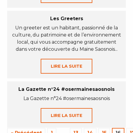
Les Greeters
Un greeter est un habitant, passionné de la
culture, du patrimoine et de l’environnement
local, qui vous accompagne gratuitement
dans votre découverte du Maine Saosnois...
LIRE LA SUITE
La Gazette n°24 #osermainesaosnois
La Gazette n°24 #osermainesaosnois
LIRE LA SUITE
« Précédent
1
…
13
14
15
16
1