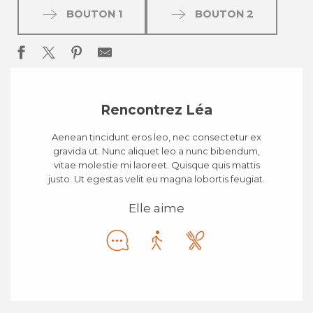
BOUTON 1
BOUTON 2
Rencontrez Léa
Aenean tincidunt eros leo, nec consectetur ex
gravida ut. Nunc aliquet leo a nunc bibendum,
vitae molestie mi laoreet. Quisque quis mattis
justo. Ut egestas velit eu magna lobortis feugiat.
Elle aime