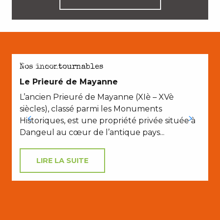
EN COUPLE
C
Nos incontournables
Le Prieuré de Mayanne
L’ancien Prieuré de Mayanne (XIè – XVè
O
siècles), classé parmi les Monuments
Historiques, est une propriété privée située à
v
Dangeul au cœur de l’antique pays...
s
LIRE LA SUITE