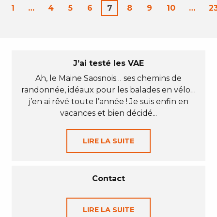
1
…
4
5
6
7
8
9
10
…
2
J’ai testé les VAE
Ah, le Maine Saosnois… ses chemins de
randonnée, idéaux pour les balades en vélo…
j’en ai rêvé toute l’année ! Je suis enfin en
vacances et bien décidé...
LIRE LA SUITE
Contact
LIRE LA SUITE