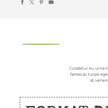
Curabitur eu urna t
fames ac turpis ege
id, venen