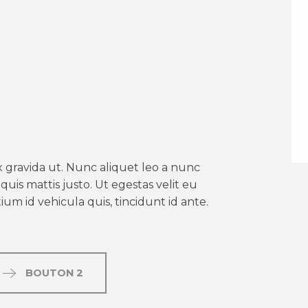
er aux favoris
 gravida ut. Nunc aliquet leo a nunc
uis mattis justo. Ut egestas velit eu
um id vehicula quis, tincidunt id ante.
BOUTON 2