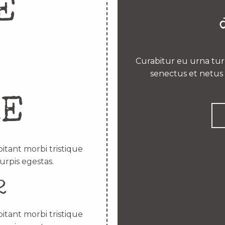
E
Curabitur eu urna turp
senectus et netus 
RE
itant morbi tristique
urpis egestas.
2
itant morbi tristique