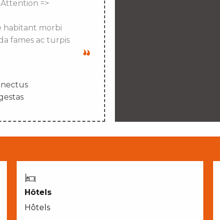
 Attention =>
e habitant morbi
da fames ac turpis
enectus
gestas
Hôtels
Hôtels