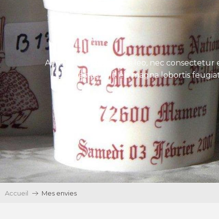
Aenean tincidunt eros leo, nec consectetur e
Ut egestas velit eu magna lobortis feugiat
Accueil
Mes envies