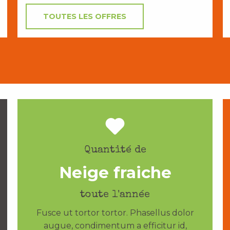
TOUTES LES OFFRES
Quantité de
Neige fraiche
toute l'année
Fusce ut tortor tortor. Phasellus dolor
augue, condimentum a efficitur id,