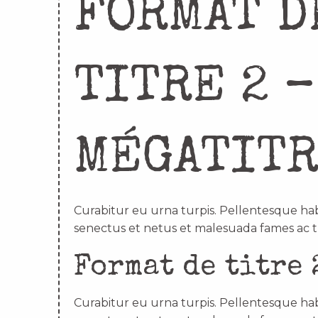
FORMAT D
TITRE 2 –
MÉGATIT
Curabitur eu urna turpis. Pellentesque hab
senectus et netus et malesuada fames ac t
Format de titre 
Curabitur eu urna turpis. Pellentesque hab