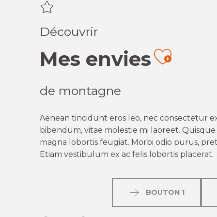
Découvrir
Mes envies
Ajout
de montagne
Aenean tincidunt eros leo, nec consectetur ex
bibendum, vitae molestie mi laoreet. Quisque q
magna lobortis feugiat. Morbi odio purus, preti
Etiam vestibulum ex ac felis lobortis placerat.
BOUTON 1