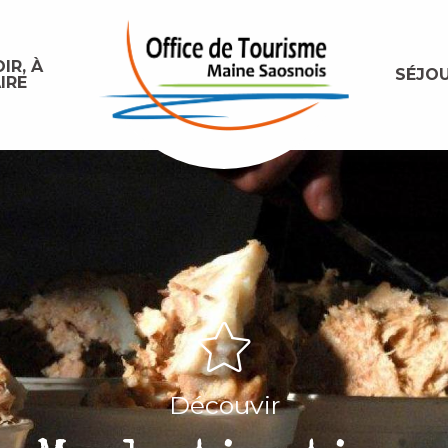
IR, À
SÉJO
IRE
Découvir