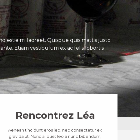
lestie mi laoreet. Quisque quis mattis justo.
ante. Etiam vestibulum ex ac felis lobortis
Rencontrez Léa
Aenean tincidunt eros leo, nec consectetur ex
gravida ut. Nunc aliquet leo a nunc bibendum,