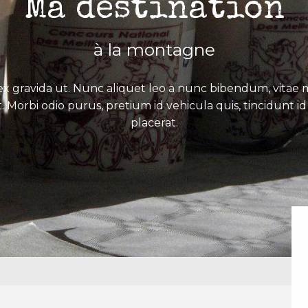
Ma destination
à la montagne
x gravida ut. Nunc aliquet leo a nunc bibendum, vitae mo
. Morbi odio purus, pretium id vehicula quis, tincidunt id 
placerat.