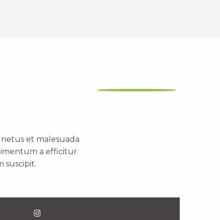
t netus et malesuada
dimentum a efficitur
 suscipit.