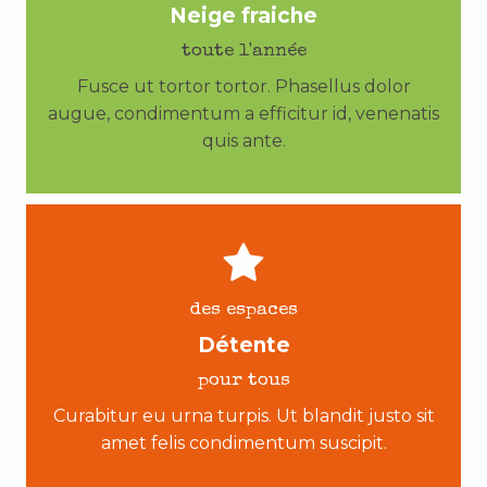
Neige fraiche
toute l'année
Fusce ut tortor tortor. Phasellus dolor
augue, condimentum a efficitur id, venenatis
quis ante.
des espaces
Détente
pour tous
Curabitur eu urna turpis. Ut blandit justo sit
amet felis condimentum suscipit.