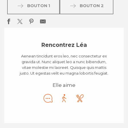
BOUTON 1
BOUTON 2
Rencontrez Léa
Aenean tincidunt eros leo, nec consectetur ex
gravida ut. Nunc aliquet leo a nunc bibendum,
vitae molestie mi laoreet. Quisque quis mattis
justo. Ut egestas velit eu magna lobortis feugiat.
Elle aime