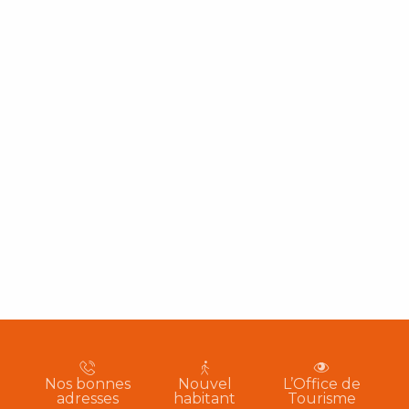
Nos bonnes
Nouvel
L’Office de
adresses
habitant
Tourisme