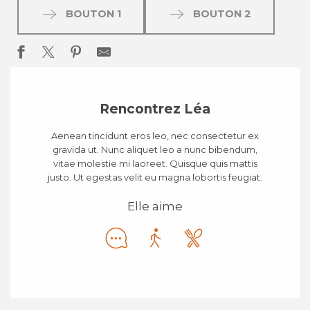
BOUTON 1
BOUTON 2
Rencontrez Léa
Aenean tincidunt eros leo, nec consectetur ex
gravida ut. Nunc aliquet leo a nunc bibendum,
vitae molestie mi laoreet. Quisque quis mattis
justo. Ut egestas velit eu magna lobortis feugiat.
Elle aime