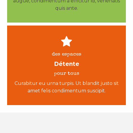
augue, condimentum a efficitur id, venenatis
quis ante.
des espaces
Détente
pour tous
Curabitur eu urna turpis. Ut blandit justo sit
amet felis condimentum suscipit.