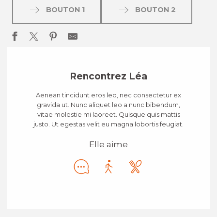
BOUTON 1
BOUTON 2
Rencontrez Léa
Aenean tincidunt eros leo, nec consectetur ex
gravida ut. Nunc aliquet leo a nunc bibendum,
vitae molestie mi laoreet. Quisque quis mattis
justo. Ut egestas velit eu magna lobortis feugiat.
Elle aime