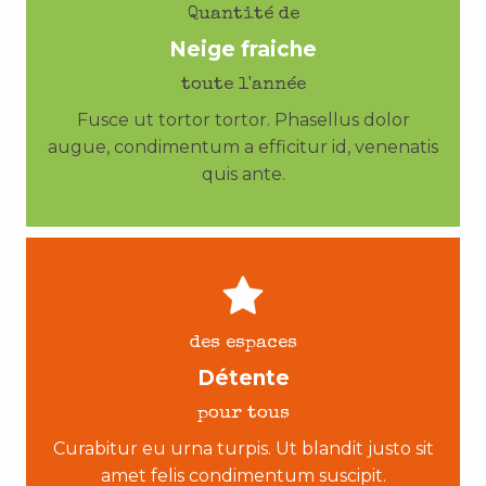
Quantité de
Neige fraiche
toute l'année
Fusce ut tortor tortor. Phasellus dolor
augue, condimentum a efficitur id, venenatis
quis ante.
des espaces
Détente
pour tous
Curabitur eu urna turpis. Ut blandit justo sit
amet felis condimentum suscipit.