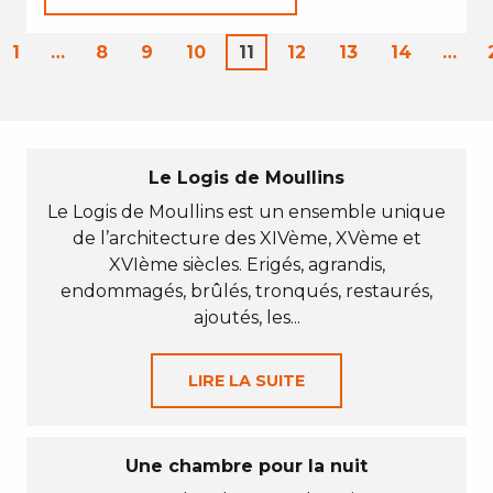
1
…
8
9
10
11
12
13
14
…
Le Logis de Moullins
Le Logis de Moullins est un ensemble unique
de l’architecture des XIVème, XVème et
XVIème siècles. Erigés, agrandis,
endommagés, brûlés, tronqués, restaurés,
ajoutés, les...
LIRE LA SUITE
Une chambre pour la nuit