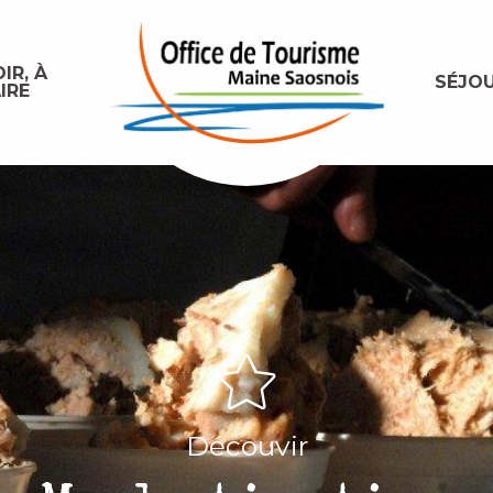
IR, À
SÉJO
IRE
Découvir