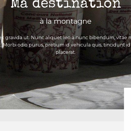
Ma destination
à la montagne
x gravida ut. Nunc aliquet leo a nunc bibendum, vitae mo
. Morbi odio purus, pretium id vehicula quis, tincidunt id 
placerat.