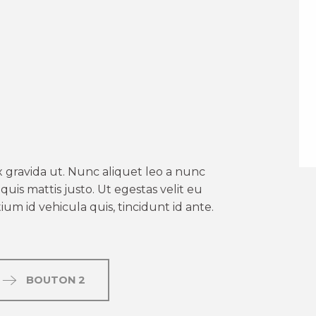
er aux favoris
 gravida ut. Nunc aliquet leo a nunc
uis mattis justo. Ut egestas velit eu
um id vehicula quis, tincidunt id ante.
BOUTON 2