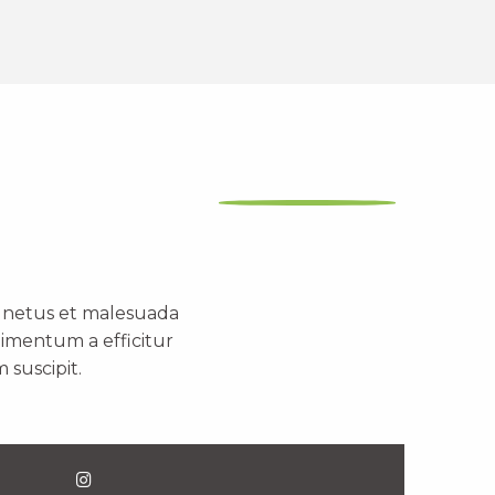
t netus et malesuada
dimentum a efficitur
 suscipit.