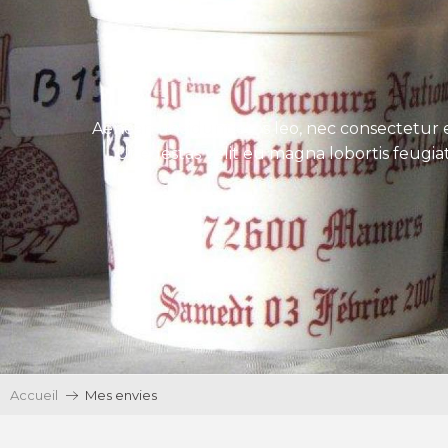
Aenean tincidunt eros leo, nec consectetur e
Ut egestas velit eu magna lobortis feugiat
Accueil
Mes envies