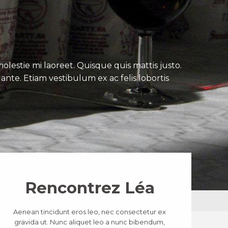
lestie mi laoreet. Quisque quis mattis justo.
ante. Etiam vestibulum ex ac felis lobortis
Rencontrez Léa
Aenean tincidunt eros leo, nec consectetur ex
gravida ut. Nunc aliquet leo a nunc bibendum,