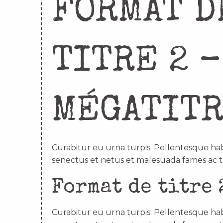
FORMAT D
TITRE 2 –
MÉGATIT
Curabitur eu urna turpis. Pellentesque hab
senectus et netus et malesuada fames ac t
Format de titre 
Curabitur eu urna turpis. Pellentesque hab