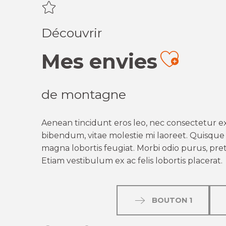
Découvrir
Mes envies
Ajout
de montagne
Aenean tincidunt eros leo, nec consectetur ex
bibendum, vitae molestie mi laoreet. Quisque q
magna lobortis feugiat. Morbi odio purus, preti
Etiam vestibulum ex ac felis lobortis placerat.
BOUTON 1