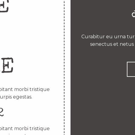
E
Curabitur eu urna turp
senectus et netus 
RE
itant morbi tristique
urpis egestas.
2
itant morbi tristique