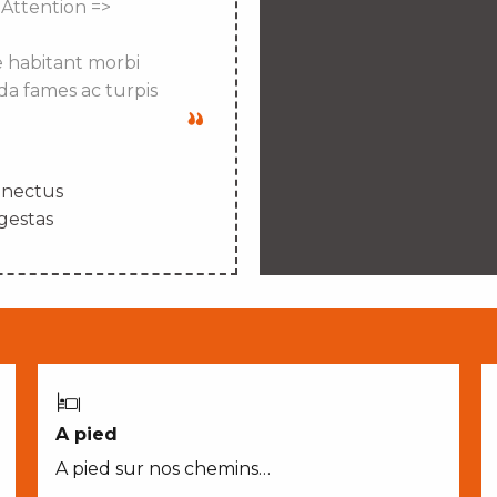
 Attention =>
e habitant morbi
da fames ac turpis
enectus
gestas
A pied
A pied sur nos chemins…