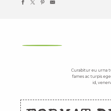
Curabitur eu urna t
fames ac turpis ege
id, venen