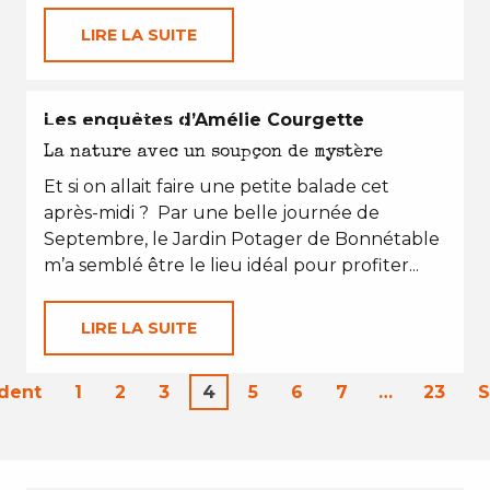
LIRE LA SUITE
EN TOUTES SAISONS
Les enquêtes d’Amélie Courgette
La nature avec un soupçon de mystère
Et si on allait faire une petite balade cet
après-midi ? Par une belle journée de
Septembre, le Jardin Potager de Bonnétable
m’a semblé être le lieu idéal pour profiter...
LIRE LA SUITE
dent
1
2
3
4
5
6
7
…
23
S