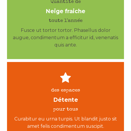
Quantité de
Neige fraiche
toute l'année
Fusce ut tortor tortor. Phasellus dolor
augue, condimentum a efficitur id, venenatis
quis ante.
des espaces
Détente
pour tous
Curabitur eu urna turpis. Ut blandit justo sit
amet felis condimentum suscipit.