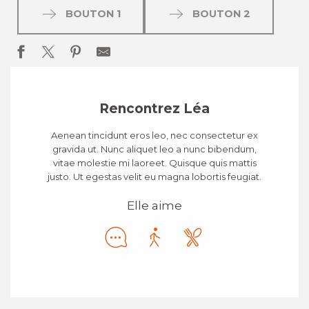
BOUTON 1
BOUTON 2
Rencontrez Léa
Aenean tincidunt eros leo, nec consectetur ex
gravida ut. Nunc aliquet leo a nunc bibendum,
vitae molestie mi laoreet. Quisque quis mattis
justo. Ut egestas velit eu magna lobortis feugiat.
Elle aime