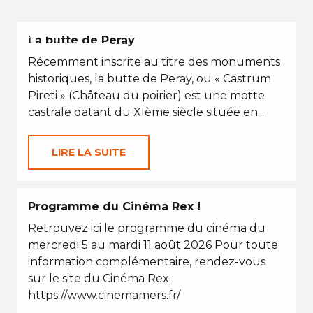
VACANCES D'ÉTÉ
La butte de Peray
Récemment inscrite au titre des monuments
historiques, la butte de Peray, ou « Castrum
Pireti » (Château du poirier) est une motte
castrale datant du XIème siècle située en...
LIRE LA SUITE
Programme du Cinéma Rex !
Retrouvez ici le programme du cinéma du
mercredi 5 au mardi 11 août 2026 Pour toute
information complémentaire, rendez-vous
sur le site du Cinéma Rex :
https://www.cinemamers.fr/