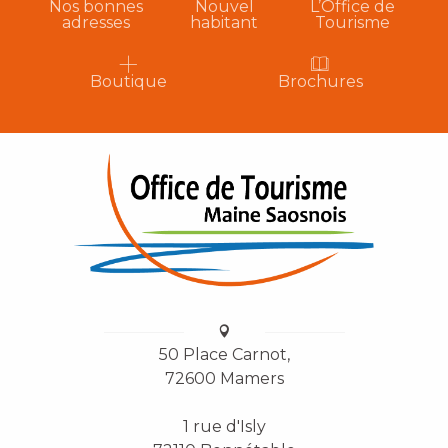
Nos bonnes
Nouvel
L’Office de
adresses
habitant
Tourisme
Boutique
Brochures
50 Place Carnot,
72600 Mamers
1 rue d'Isly