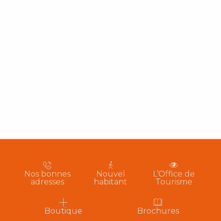
Nos bonnes
Nouvel
L’Office de
adresses
habitant
Tourisme
Boutique
Brochures