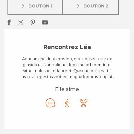
BOUTON 1
BOUTON 2
Rencontrez Léa
Aenean tincidunt eros leo, nec consectetur ex
gravida ut. Nunc aliquet leo a nunc bibendum,
vitae molestie mi laoreet. Quisque quis mattis
justo. Ut egestas velit eu magna lobortis feugiat.
Elle aime