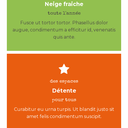
Neige fraiche
toute l'année
Fusce ut tortor tortor. Phasellus dolor
augue, condimentum a efficitur id, venenatis
quis ante.
des espaces
Détente
pour tous
Curabitur eu urna turpis. Ut blandit justo sit
amet felis condimentum suscipit.