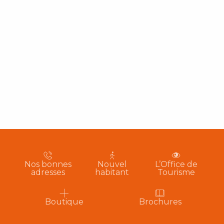
Nos bonnes
Nouvel
L’Office de
adresses
habitant
Tourisme
Boutique
Brochures