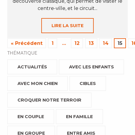
découverte classique, qui permet de visiter le
centre-ville, et le circuit...
LIRE LA SUITE
« Précédent
1
…
12
13
14
15
1
THÉMATIQUE
ACTUALITÉS
AVEC LES ENFANTS
AVEC MON CHIEN
CIBLES
CROQUER NOTRE TERROIR
EN COUPLE
EN FAMILLE
EN GROUPE
ENTRE AMIS