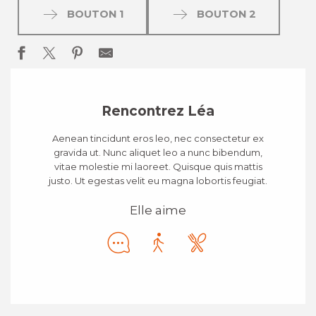
BOUTON 1
BOUTON 2
Rencontrez Léa
Aenean tincidunt eros leo, nec consectetur ex
gravida ut. Nunc aliquet leo a nunc bibendum,
vitae molestie mi laoreet. Quisque quis mattis
justo. Ut egestas velit eu magna lobortis feugiat.
Elle aime