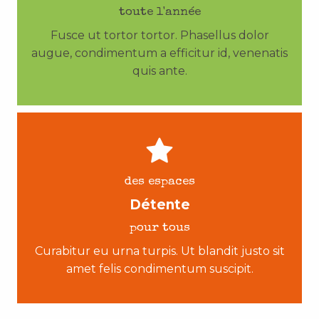
toute l'année
Fusce ut tortor tortor. Phasellus dolor
augue, condimentum a efficitur id, venenatis
quis ante.
des espaces
Détente
pour tous
Curabitur eu urna turpis. Ut blandit justo sit
amet felis condimentum suscipit.