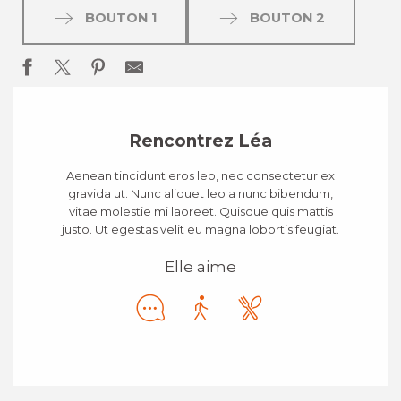
BOUTON 1
BOUTON 2
Rencontrez Léa
Aenean tincidunt eros leo, nec consectetur ex
gravida ut. Nunc aliquet leo a nunc bibendum,
vitae molestie mi laoreet. Quisque quis mattis
justo. Ut egestas velit eu magna lobortis feugiat.
Elle aime