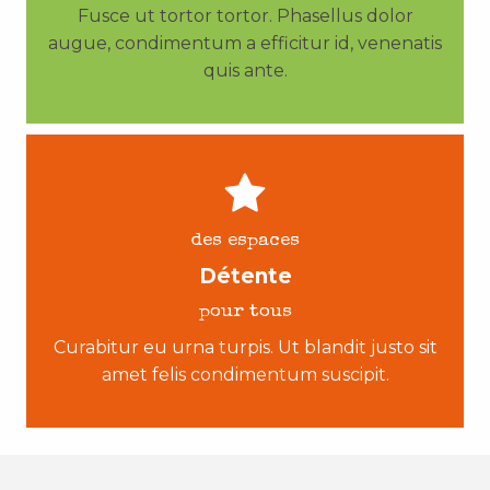
Fusce ut tortor tortor. Phasellus dolor
augue, condimentum a efficitur id, venenatis
quis ante.
des espaces
Détente
pour tous
Curabitur eu urna turpis. Ut blandit justo sit
amet felis condimentum suscipit.