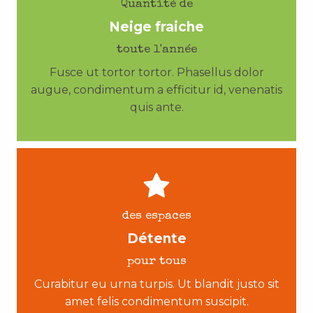
Quantité de
Neige fraiche
toute l'année
Fusce ut tortor tortor. Phasellus dolor
augue, condimentum a efficitur id, venenatis
quis ante.
des espaces
Détente
pour tous
Curabitur eu urna turpis. Ut blandit justo sit
amet felis condimentum suscipit.