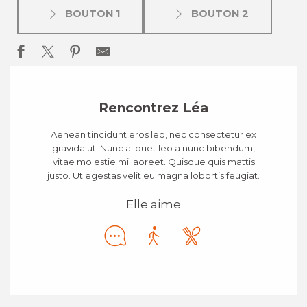
BOUTON 1
BOUTON 2
Rencontrez Léa
Aenean tincidunt eros leo, nec consectetur ex
gravida ut. Nunc aliquet leo a nunc bibendum,
vitae molestie mi laoreet. Quisque quis mattis
justo. Ut egestas velit eu magna lobortis feugiat.
Elle aime