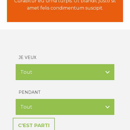
Curabitur eu urna turpis. Ut blandit justo sit
amet felis condimentum suscipit.
JE VEUX
PENDANT