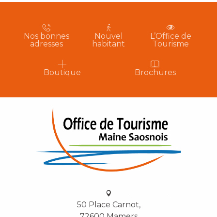
Nos bonnes
Nouvel
L’Office de
adresses
habitant
Tourisme
Boutique
Brochures
50 Place Carnot,
72600 Mamers