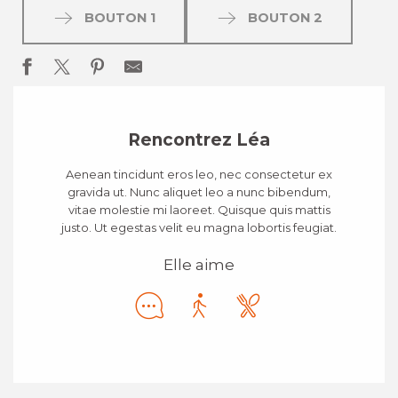
BOUTON 1
BOUTON 2
Rencontrez Léa
Aenean tincidunt eros leo, nec consectetur ex
gravida ut. Nunc aliquet leo a nunc bibendum,
vitae molestie mi laoreet. Quisque quis mattis
justo. Ut egestas velit eu magna lobortis feugiat.
Elle aime