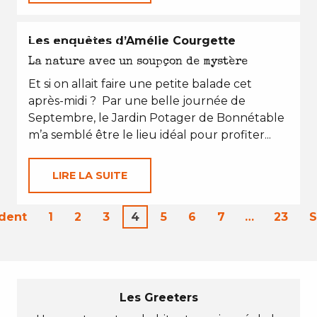
EN TOUTES SAISONS
Les enquêtes d’Amélie Courgette
La nature avec un soupçon de mystère
Et si on allait faire une petite balade cet
après-midi ? Par une belle journée de
Septembre, le Jardin Potager de Bonnétable
m’a semblé être le lieu idéal pour profiter...
LIRE LA SUITE
dent
1
2
3
4
5
6
7
…
23
S
Les Greeters