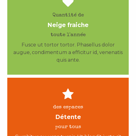
Quantité de
Neige fraiche
toute l'année
Fusce ut tortor tortor. Phasellus dolor
augue, condimentum a efficitur id, venenatis
quis ante.
des espaces
Détente
pour tous