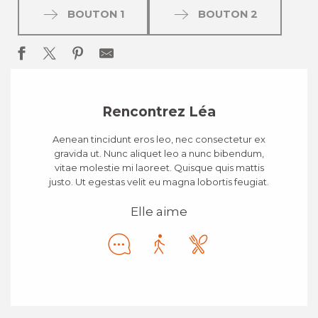
BOUTON 1
BOUTON 2
Rencontrez Léa
Aenean tincidunt eros leo, nec consectetur ex
gravida ut. Nunc aliquet leo a nunc bibendum,
vitae molestie mi laoreet. Quisque quis mattis
justo. Ut egestas velit eu magna lobortis feugiat.
Elle aime