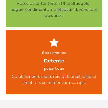
Fusce ut tortor tortor. Phasellus dolor
augue, condimentum a efficitur id, venenatis
quis ante.
des espaces
Détente
pour tous
Curabitur eu urna turpis. Ut blandit justo sit
amet felis condimentum suscipit.