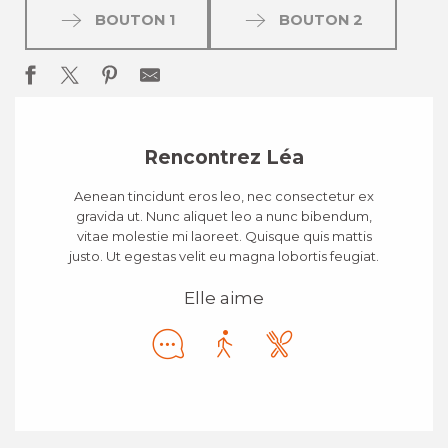
BOUTON 1
BOUTON 2
Rencontrez Léa
Aenean tincidunt eros leo, nec consectetur ex
gravida ut. Nunc aliquet leo a nunc bibendum,
vitae molestie mi laoreet. Quisque quis mattis
justo. Ut egestas velit eu magna lobortis feugiat.
Elle aime