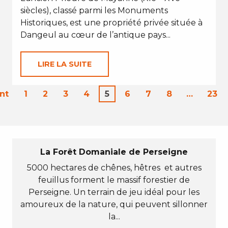
siècles), classé parmi les Monuments
Historiques, est une propriété privée située à
Dangeul au cœur de l’antique pays...
LIRE LA SUITE
nt
1
2
3
4
5
6
7
8
…
23
La Forêt Domaniale de Perseigne
5000 hectares de chênes, hêtres et autres
feuillus forment le massif forestier de
Perseigne. Un terrain de jeu idéal pour les
amoureux de la nature, qui peuvent sillonner
la...