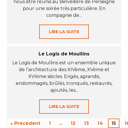
nous être réunis au Belvédère de Perseigne
pour une soirée très particulière. En
compagnie de...
LIRE LA SUITE
Le Logis de Moullins
Le Logis de Moullins est un ensemble unique
de l’architecture des XIVème, XVème et
XVIème siècles. Erigés, agrandis,
endommagés, brûlés, tronqués, restaurés,
ajoutés, les...
LIRE LA SUITE
« Précédent
1
…
12
13
14
15
1