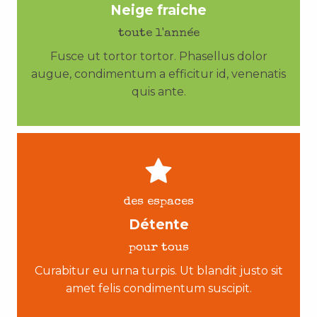
Neige fraiche
toute l'année
Fusce ut tortor tortor. Phasellus dolor
augue, condimentum a efficitur id, venenatis
quis ante.
des espaces
Détente
pour tous
Curabitur eu urna turpis. Ut blandit justo sit
amet felis condimentum suscipit.