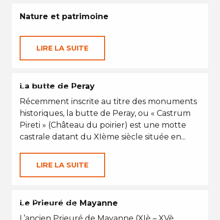
Nature et patrimoine
LIRE LA SUITE
VACANCES D'ÉTÉ
La butte de Peray
Récemment inscrite au titre des monuments
historiques, la butte de Peray, ou « Castrum
Pireti » (Château du poirier) est une motte
castrale datant du XIème siècle située en...
LIRE LA SUITE
VACANCES D'ÉTÉ
Le Prieuré de Mayanne
L’ancien Prieuré de Mayanne (XIè – XVè