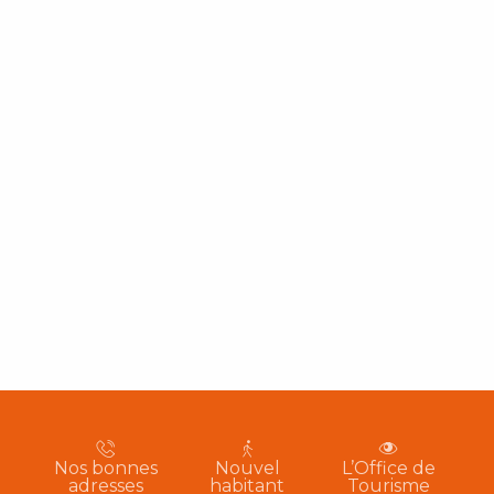
Nos bonnes
Nouvel
L’Office de
adresses
habitant
Tourisme