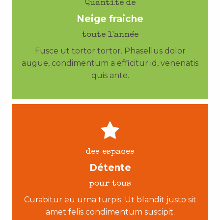
Quantité de
Neige fraiche
toute l'année
Fusce ut tortor tortor. Phasellus dolor
augue, condimentum a efficitur id, venenatis
quis ante.
des espaces
Détente
pour tous
Curabitur eu urna turpis. Ut blandit justo sit
amet felis condimentum suscipit.