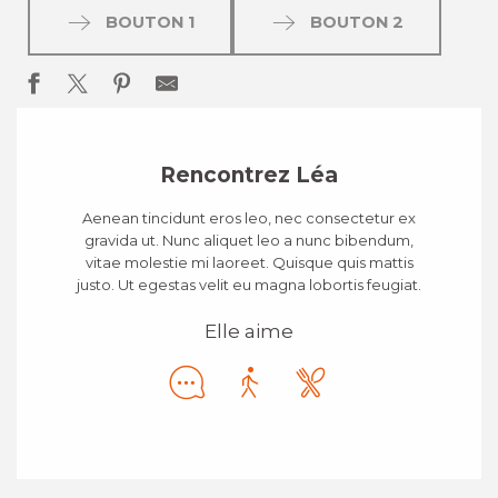
BOUTON 1
BOUTON 2
Rencontrez Léa
Aenean tincidunt eros leo, nec consectetur ex
gravida ut. Nunc aliquet leo a nunc bibendum,
vitae molestie mi laoreet. Quisque quis mattis
justo. Ut egestas velit eu magna lobortis feugiat.
Elle aime