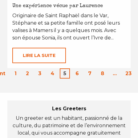
Une expérience vécue par Laurence
Originaire de Saint Raphaël dans le Var,
Stéphane et sa petite famille ont posé leurs
valises à Mamers il y a quelques mois. Avec
son épouse Sonia, ils ont ouvert l’Ivre de...
LIRE LA SUITE
nt
1
2
3
4
5
6
7
8
…
23
Les Greeters
Un greeter est un habitant, passionné de la
culture, du patrimoine et de l’environnement
local, qui vous accompagne gratuitement