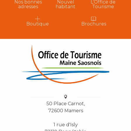
Nos bonnes
Nouvel
L’Office de
adresses
habitant
Tourisme
Boutique
Brochures
50 Place Carnot,
72600 Mamers
1 rue d'Isly