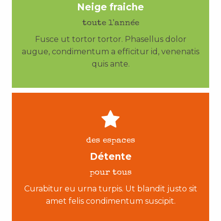
Neige fraiche
toute l'année
Fusce ut tortor tortor. Phasellus dolor
augue, condimentum a efficitur id, venenatis
quis ante.
des espaces
Détente
pour tous
Curabitur eu urna turpis. Ut blandit justo sit
amet felis condimentum suscipit.