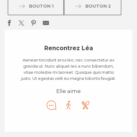
BOUTON 1
BOUTON 2
Rencontrez Léa
Aenean tincidunt eros leo, nec consectetur ex
gravida ut. Nunc aliquet leo a nunc bibendum,
vitae molestie mi laoreet. Quisque quis mattis
justo. Ut egestas velit eu magna lobortis feugiat.
Elle aime