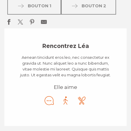
BOUTON 1
BOUTON 2
Rencontrez Léa
Aenean tincidunt eros leo, nec consectetur ex
gravida ut. Nunc aliquet leo a nunc bibendum,
vitae molestie mi laoreet. Quisque quis mattis
justo. Ut egestas velit eu magna lobortis feugiat.
Elle aime