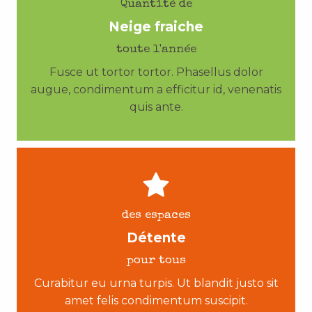
Quantité de
Neige fraiche
toute l'année
Fusce ut tortor tortor. Phasellus dolor
augue, condimentum a efficitur id, venenatis
quis ante.
des espaces
Détente
pour tous
Curabitur eu urna turpis. Ut blandit justo sit
amet felis condimentum suscipit.