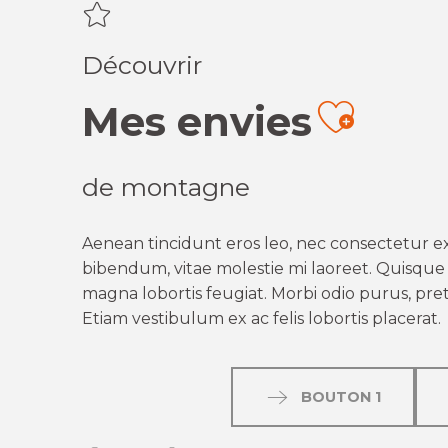
Découvrir
Mes envies
Ajout
de montagne
Aenean tincidunt eros leo, nec consectetur ex
bibendum, vitae molestie mi laoreet. Quisque q
magna lobortis feugiat. Morbi odio purus, preti
Etiam vestibulum ex ac felis lobortis placerat.
BOUTON 1