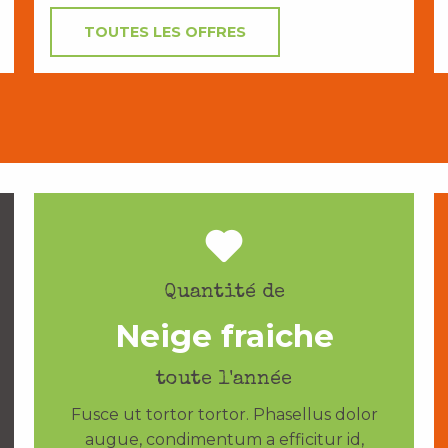
TOUTES LES OFFRES
Quantité de
Neige fraiche
toute l'année
Fusce ut tortor tortor. Phasellus dolor
augue, condimentum a efficitur id,