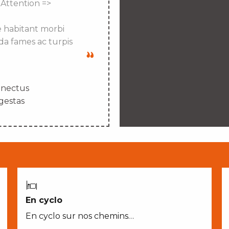
 Attention =>
e habitant morbi
da fames ac turpis
enectus
gestas
En cyclo
En cyclo sur nos chemins…