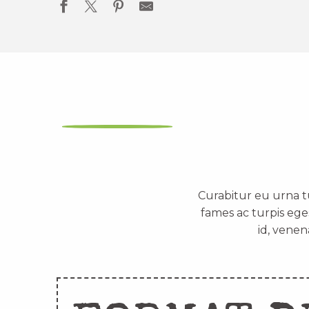
Curabitur eu urna t
fames ac turpis ege
id, venen