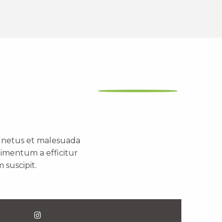
t netus et malesuada
dimentum a efficitur
 suscipit.