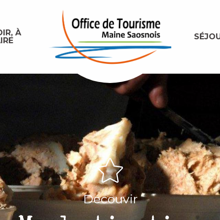
IR, À
SÉJO
IRE
Découvir