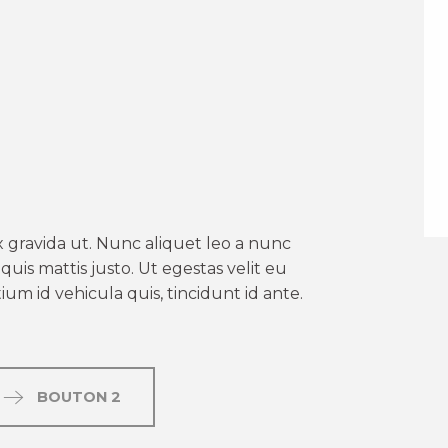
er aux favoris
 gravida ut. Nunc aliquet leo a nunc
uis mattis justo. Ut egestas velit eu
um id vehicula quis, tincidunt id ante.
BOUTON 2