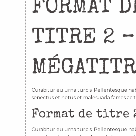
FORMAT D
TITRE 2 –
MÉGATIT
Curabitur eu urna turpis. Pellentesque hab
senectus et netus et malesuada fames ac t
Format de titre 
Curabitur eu urna turpis. Pellentesque hab