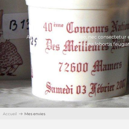
Aenean tincidunt eros leo, nec consectetur e
Ut egestas velit eu magna lobortis feugiat
Accueil
Mes envies