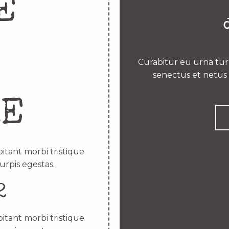
E
Curabitur eu urna turp
senectus et netus 
RE
itant morbi tristique
urpis egestas.
2
itant morbi tristique