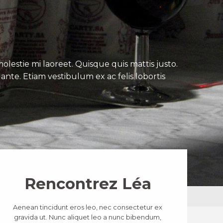
lestie mi laoreet. Quisque quis mattis justo.
ante. Etiam vestibulum ex ac felis lobortis
Rencontrez Léa
Aenean tincidunt eros leo, nec consectetur ex
gravida ut. Nunc aliquet leo a nunc bibendum,