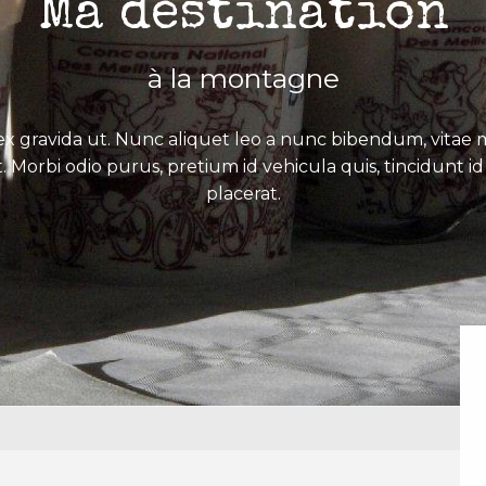
Ma destination
à la montagne
x gravida ut. Nunc aliquet leo a nunc bibendum, vitae mo
. Morbi odio purus, pretium id vehicula quis, tincidunt id 
placerat.