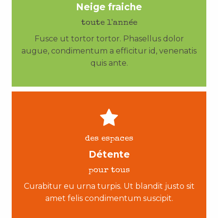
Neige fraiche
toute l'année
Fusce ut tortor tortor. Phasellus dolor
augue, condimentum a efficitur id, venenatis
quis ante.
des espaces
Détente
pour tous
Curabitur eu urna turpis. Ut blandit justo sit
amet felis condimentum suscipit.