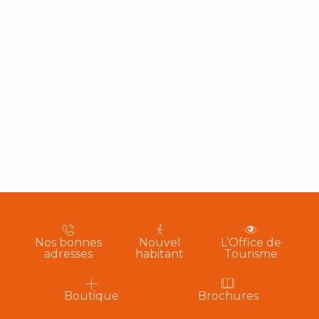
Nos bonnes
Nouvel
L’Office de
adresses
habitant
Tourisme
Boutique
Brochures