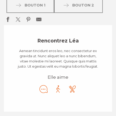
BOUTON 1
BOUTON 2
Rencontrez Léa
Aenean tincidunt eros leo, nec consectetur ex
gravida ut. Nunc aliquet leo a nunc bibendum,
vitae molestie mi laoreet. Quisque quis mattis
justo. Ut egestas velit eu magna lobortis feugiat.
Elle aime