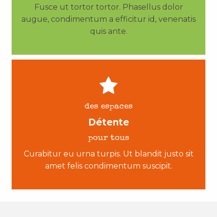
Fusce ut tortor tortor. Phasellus dolor
augue, condimentum a efficitur id, venenatis
quis ante.
des espaces
Détente
pour tous
Curabitur eu urna turpis. Ut blandit justo sit
amet felis condimentum suscipit.