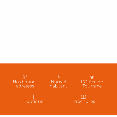
Nos bonnes
Nouvel
L’Office de
adresses
habitant
Tourisme
Boutique
Brochures