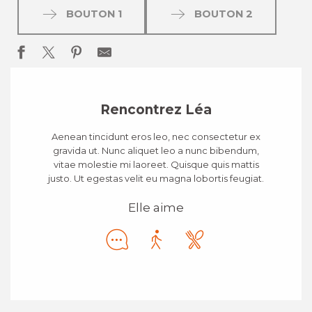
BOUTON 1
BOUTON 2
Rencontrez Léa
Aenean tincidunt eros leo, nec consectetur ex
gravida ut. Nunc aliquet leo a nunc bibendum,
vitae molestie mi laoreet. Quisque quis mattis
justo. Ut egestas velit eu magna lobortis feugiat.
Elle aime