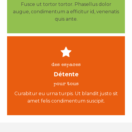
Fusce ut tortor tortor. Phasellus dolor
augue, condimentum a efficitur id, venenatis
quis ante.
des espaces
Détente
pour tous
Curabitur eu urna turpis. Ut blandit justo sit
amet felis condimentum suscipit.