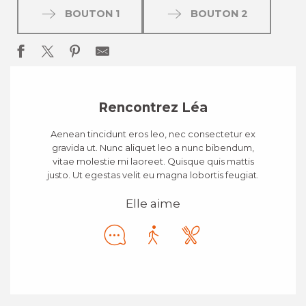
BOUTON 1
BOUTON 2
Rencontrez Léa
Aenean tincidunt eros leo, nec consectetur ex
gravida ut. Nunc aliquet leo a nunc bibendum,
vitae molestie mi laoreet. Quisque quis mattis
justo. Ut egestas velit eu magna lobortis feugiat.
Elle aime