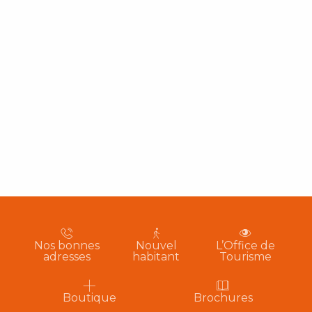
Nos bonnes
Nouvel
L’Office de
adresses
habitant
Tourisme
Boutique
Brochures