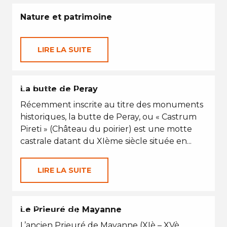
Nature et patrimoine
LIRE LA SUITE
VACANCES D'ÉTÉ
La butte de Peray
Récemment inscrite au titre des monuments
historiques, la butte de Peray, ou « Castrum
Pireti » (Château du poirier) est une motte
castrale datant du XIème siècle située en...
LIRE LA SUITE
VACANCES D'ÉTÉ
Le Prieuré de Mayanne
L’ancien Prieuré de Mayanne (XIè – XVè