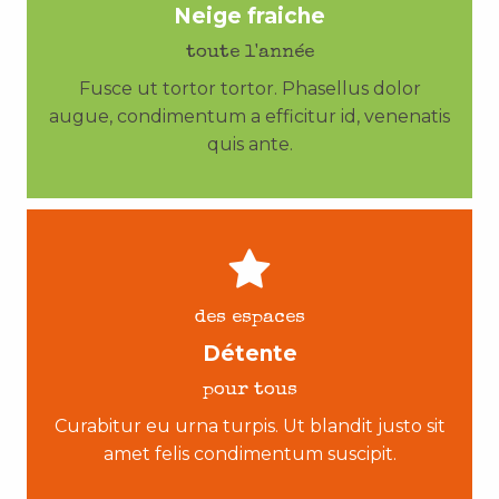
Neige fraiche
toute l'année
Fusce ut tortor tortor. Phasellus dolor
augue, condimentum a efficitur id, venenatis
quis ante.
des espaces
Détente
pour tous
Curabitur eu urna turpis. Ut blandit justo sit
amet felis condimentum suscipit.