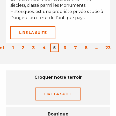
siècles), classé parmi les Monuments
Historiques, est une propriété privée située à
Dangeul au cœur de l’antique pays...
LIRE LA SUITE
nt
1
2
3
4
5
6
7
8
…
23
Croquer notre terroir
LIRE LA SUITE
Boutique