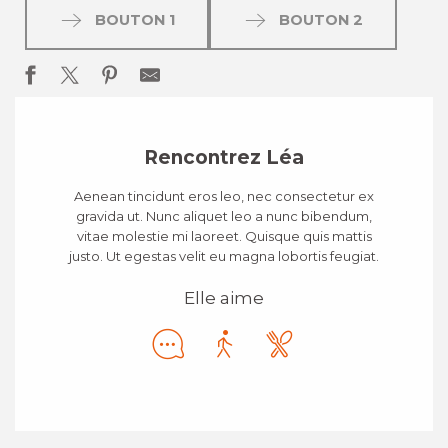
BOUTON 1
BOUTON 2
Rencontrez Léa
Aenean tincidunt eros leo, nec consectetur ex
gravida ut. Nunc aliquet leo a nunc bibendum,
vitae molestie mi laoreet. Quisque quis mattis
justo. Ut egestas velit eu magna lobortis feugiat.
Elle aime