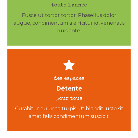
toute l'année
Fusce ut tortor tortor. Phasellus dolor
augue, condimentum a efficitur id, venenatis
quis ante.
des espaces
Détente
pour tous
Curabitur eu urna turpis. Ut blandit justo sit
amet felis condimentum suscipit.