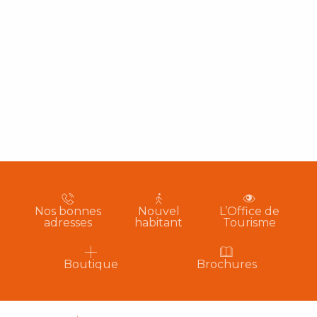
Nos bonnes
Nouvel
L’Office de
adresses
habitant
Tourisme
Boutique
Brochures