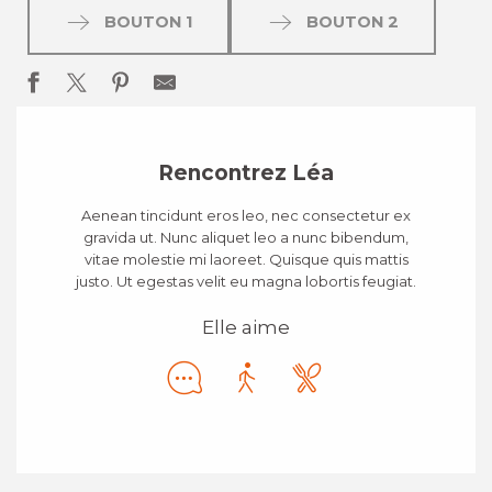
BOUTON 1
BOUTON 2
Rencontrez Léa
Aenean tincidunt eros leo, nec consectetur ex
gravida ut. Nunc aliquet leo a nunc bibendum,
vitae molestie mi laoreet. Quisque quis mattis
justo. Ut egestas velit eu magna lobortis feugiat.
Elle aime